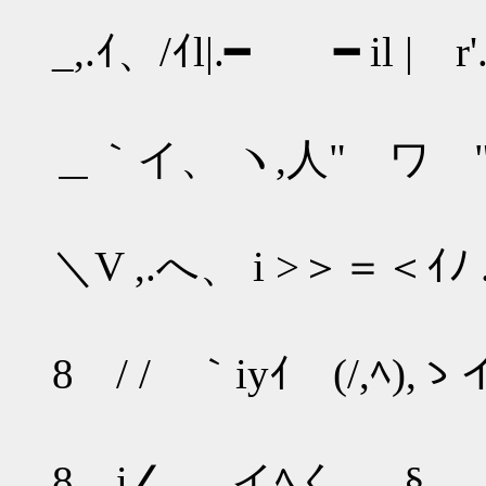
_,.ｲ、/ｲl|.━ ━ il | r
＿｀イ、 ヽ,人" ワ "ﾉi
＼V ,.へ、 i >＞＝＜ｲﾉ 
8 / / ｀iyｲ (/,ﾍ)
8 i∠__,.イﾍく、_§