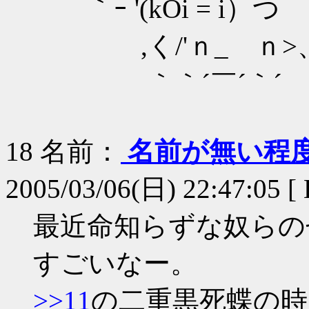
｀ｰ '(kOi = i）つ
,く/'ｎ_ ｎ>
｀｀´￣´｀´
18
名前：
名前が無い程
2005/03/06(日) 22:47:05 [ 
最近命知らずな奴らの
すごいなー。
>>11
の二重黒死蝶の時