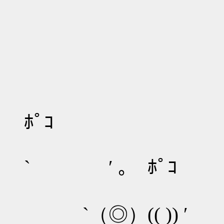
ﾎﾟｺ
` ′ ｡ ﾎﾟｺ
`（◎）(( )) ′