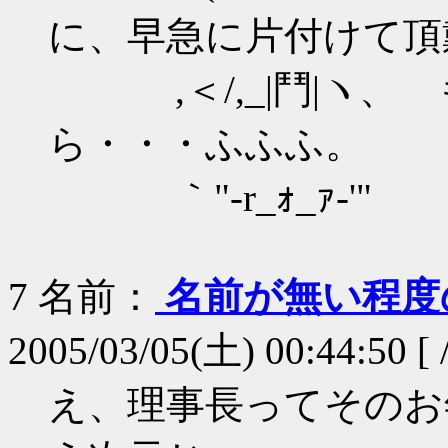
に、早急に片付けて頂
,＜/,_|鬥|ヽ、
ら・・・ふふふ。
｀"-r_ｫ_ｧ-'"
7
名前：
名前が無い程度
2005/03/05(土) 00:44:50 [ 
え、理事長ってそのお