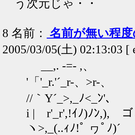
う次元じゃ・・
8
名前：
名前が無い程度
2005/03/05(土) 02:13:03 [ e
__,. -=- ,、
'「'_r.'´_r-、>r-、
//｀Y´_>,_ﾉ<_ﾝ'、
i | r'_r',!ｲﾉ)ﾉﾝ,)
ヽ>,_(..ｨﾉ!ﾟ ヮﾟﾉ)´