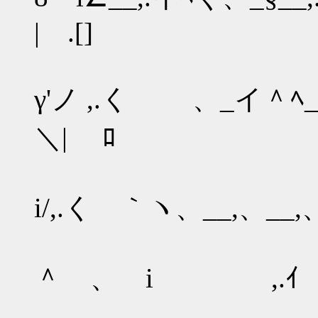
| .[]
γ'ノ ,.く ゝ、_イ＾ﾍ_
＼| ﾛ
i/,.く ｀ヽ、__,、__,
＾ゝ、 i ,.ｲ 