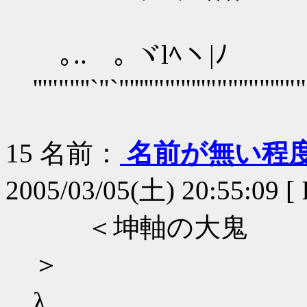
｡.. ｡ ヾlﾍヽ|ﾉ
'''"""''`"`"'''''""'"'''"""''""'''""
15
名前：
名前が無い程
2005/03/05(土) 20:55:09 [ 
＜坤軸の大鬼
λ _,へ