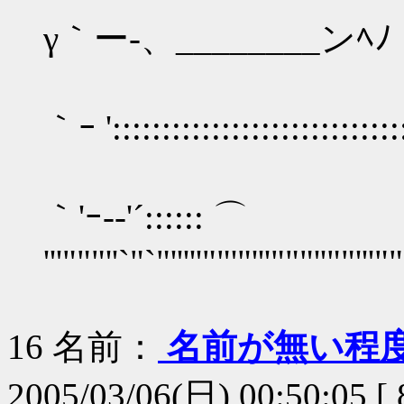
γ｀ー-、________ンﾍ
｀ｰ '::::::::::::::::::
:::::::::
｀'ｰ--'´:::::: ⌒
'''"""''`"`"'''''""'"'''"""''""'''""
16
名前：
名前が無い程
2005/03/06(日) 00:50:05 [ 