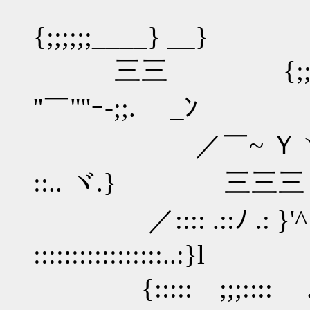
/;;;''
{;;;;;;____} __}
三三 {;;;:::
''￣"''ｰ-;;. ゝ_ﾝ
／￣~ Ｙヽ:: _ 〉 ,.- 
::.. ヾ.} 三三三
／:::: .::ﾉ .: }'^
::::::::::::::
{::::: ;;;:::: .