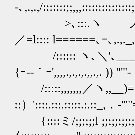
-､,.,.,/:::::::;;,,,:
>､:::.ヽ ノヽ､_{_,,,,,}.
／=l:::: l======､ｰ､,.,._,
/:::::: ヽ､＼'､____ll___
{ｰ--｀ｰ',,,,.,.,.,.,,.,. )) 
/:::::,,,,,,,／ヽ,,__)==
::）'::::.:::.:::::.:.::_,．-'
{::::ミ/;;;;;;l ;;;;;;;;;;;;;;