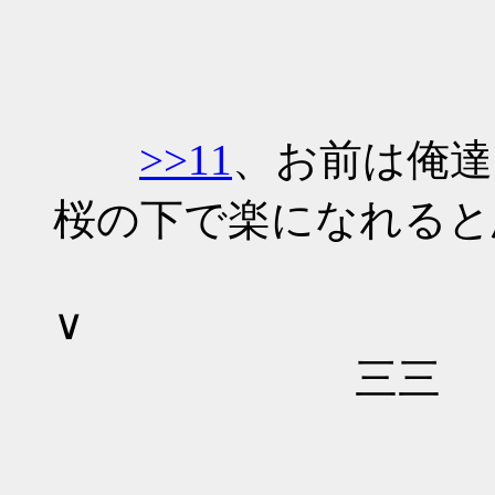
←スキ
>>11
、お前
桜の下で楽になれると
∨
三
,----､ 