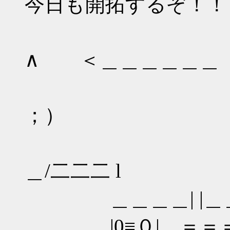
今日も開拓するぞ！！
∧ ＜＿＿＿＿＿＿
（
；）
|| ⊂
＿/二二二 l
＿＿＿＿| |＿＿/__
|0≡０| ＝＝＝ |