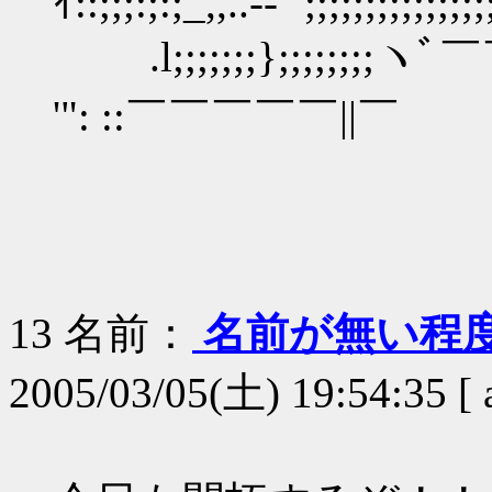
ｲ::;;;:;:;_,,..-‐'' ;;;;;;;;;;;;;;;;
.l;;;;;;;};;;;;;;;ヽﾞ￣￣:
'": ::￣￣￣￣￣||￣
お前な
13
名前：
名前が無い程
2005/03/05(土) 19:54:35 [