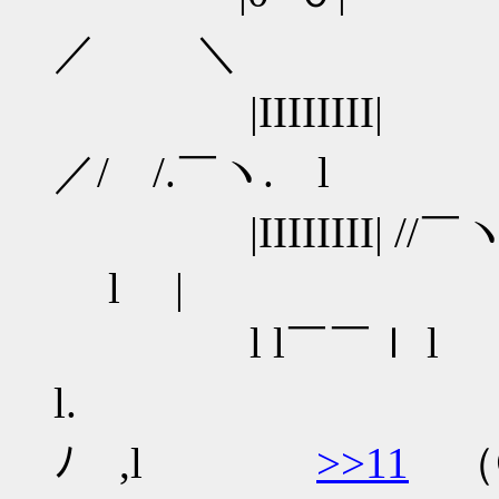
／ ＼
|IIIIIII
／/ /.￣ヽ. l
|IIIIIIII| //
l |
l l￣￣ｌ
l. l ノ 
ﾉ ,l
>>11
（◎