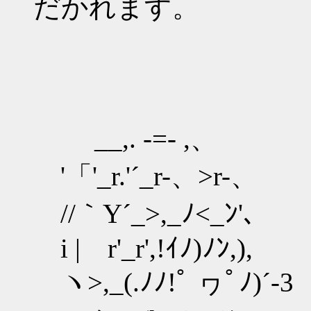
だかれます。
__,. -=- ,、
'「'_r.'´_r-、>r-、
//｀Y´_>,_ﾉ<_ﾝ'、
i | r'_r',!ｲﾉ)ﾉ
ヽ>,_(.ﾉﾉ!ﾟ ヮﾟﾉ)´-3