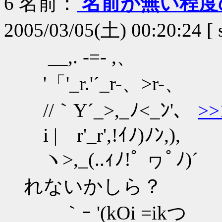
6
名前：
名前が無い程度
2005/03/05(土) 00:20:24 [
__,. -=- ,、
'「'_r.'´_r-、>r-、
//｀Y´_>,_ﾉ<_ﾝ'、
>>
i | r'_r',!ｲﾉ)ﾉﾝ,),
ヽ>,_(..ｨﾉ!ﾟ ヮﾟﾉ)
れないかしら？
｀ｰ '(kOi =i