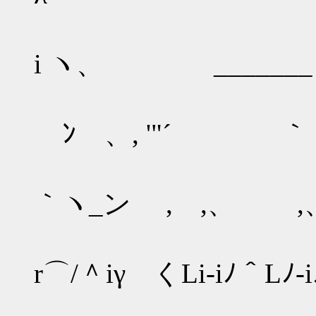
i ヽ、 _______ 
ゝﾝゝ、, '"´ ｀ヽ
｀ヽ_ン , ,、 ,
r⌒/＾iγ くLi-iﾉ＾Lﾉ-