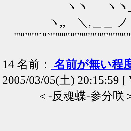
ヽヽ 
ヽ,, ＼,＿＿ 
'''"""''`"`"'''''""'"'''"""''""'''""
14
名前：
名前が無い程
2005/03/05(土) 20:15:59 [ 
＜-反魂蝶-参分咲