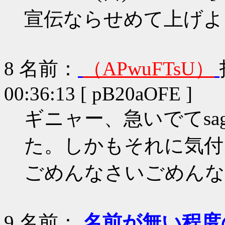
宣伝ならせめて上げよ
8
名前：
（APwuFTsU）
00:36:13 [ pB20aOFE ]
ギニャー、急いでてsa
た。しかもそれに気付い
ごめんなさいごめんな
9
名前：
名前が無い程度