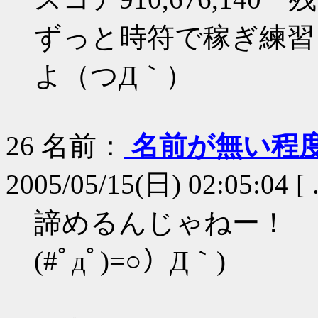
ずっと時符で稼ぎ練習
よ（つД｀）
26
名前：
名前が無い程
2005/05/15(日) 02:05:04 [ 
諦めるんじゃねー！
(#ﾟдﾟ)=○）Д｀)