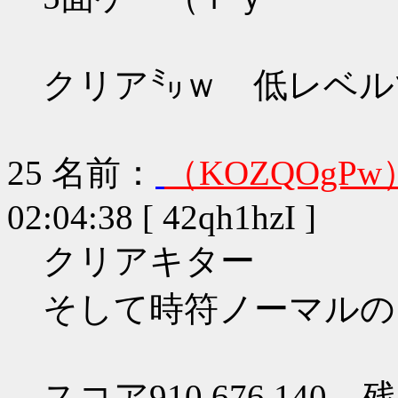
クリア㍉ｗ 低レベルでス
25
名前：
（KOZQOgPw
02:04:38 [ 42qh1hzI ]
クリアキター
そして時符ノーマルの
スコア910,676,140 