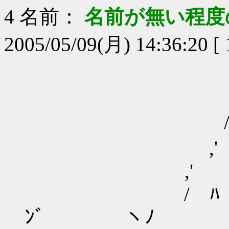
4
名前：
名前が無い程度
2005/05/09(月) 14:36:20 
,,... -
, '
/.
,' ｲ /--
,' ,' ir;ｰ-､
/ ﾊ i !' ﾋ
ﾝﾞ ヽﾉ