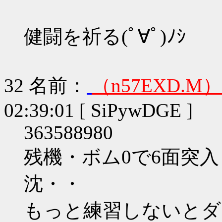
健闘を祈る(ﾟ∀ﾟ)ﾉｼ
32
名前：
（n57EXD.M）
02:39:01 [ SiPywDGE ]
363588980
残機・ボム0で6面突
沈・・
もっと練習しないとダメだ