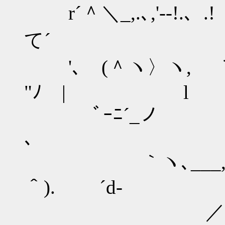
r´＾＼_,.､,'--!
て´
'､ (＾ヽ〉ヽ, ｀
"ﾉ | l
ﾞｰﾆ´_ノ ヽ.ル
、
｀ヽ､___,,,...ン::
＾). ´d-
／::::::::::::