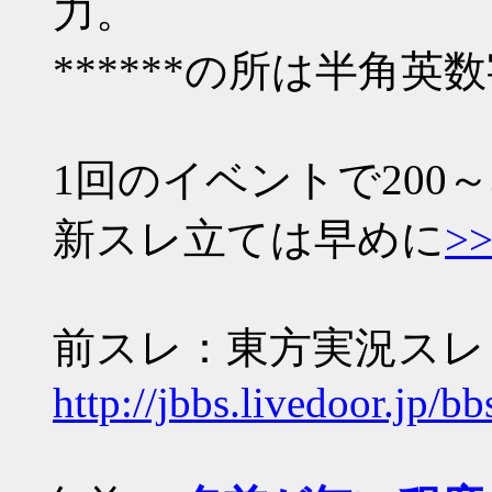
力。
******の所は半角
1回のイベントで200
新スレ立ては早めに
>>
前スレ：東方実況スレッ
http://jbbs.livedoor.jp/