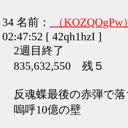
34
名前：
（KOZQOgPw
02:47:52 [ 42qh1hzI ]
2週目終了
835,632,550 残５
反魂蝶最後の赤弾で落ち
嗚呼10億の壁