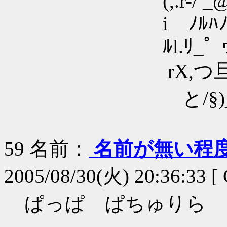
(,.r-/ _@r-i
i ﾉﾙﾊﾉﾘ
ﾙl.ﾘ_ﾟ ヮ
rX,
と/§)__
59
名前：
名前が無い程
2005/08/30(火) 20:36:33 
ぱっぱ ぱちゅりら