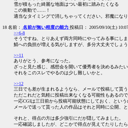
雪が積もった綺麗な地面はつい最初に踏みたくなる
この衝動で……！
適当なタイミングで消しちゃってください。邪魔になり
18
名前：
名前が無い程度の能力
投稿日： 2005/09/10(土) 10:07:
>>6-8
そうですね、とりあえず両方同時にやってみる事にしま
鯖への負担が増える気がしますが、多分大丈夫でしょう
>>11
ありがとう、参考になった。
ざっと見た感じ、感想会を開いて優秀者を決めるみたい
それをこのスレでやるのは少し難しいかと。
>>12
三日でも差が生まれるようなら、メールで投稿して貰う
ただこれだと気軽に投稿出来なくなる可能性もあるので
一応CGIは三日前から投稿可能状態にしておく、とい
メールで送って貰った人の作品はそれと同時に公開、と
それと、得点の方は多少強引にだが隠してみました。
一応確認しましたが、どこかで得点が見えてたりしたら