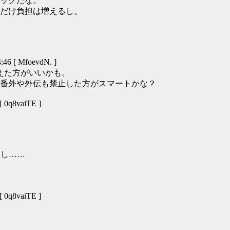
ックだな。
だけ負担は増えるし。
46 [ MfoevdN. ]
えた方がいいかも。
番外や外伝も禁止した方がスマートかな？
 0q8vaiTE ]
出し……
 0q8vaiTE ]