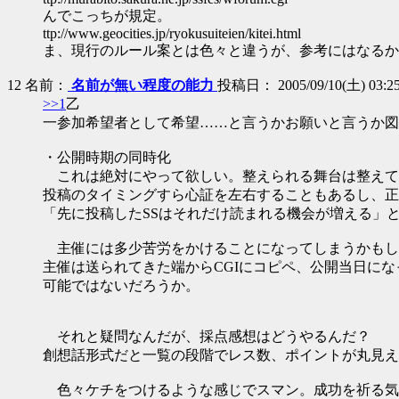
んでこっちが規定。
ttp://www.geocities.jp/ryokusuiteien/kitei.html
ま、現行のルール案とは色々と違うが、参考にはなるか
12
名前：
名前が無い程度の能力
投稿日： 2005/09/10(土) 03:25
>>1
乙
一参加希望者として希望……と言うかお願いと言うか図
・公開時期の同時化
これは絶対にやって欲しい。整えられる舞台は整えて
投稿のタイミングすら心証を左右することもあるし、正
「先に投稿したSSはそれだけ読まれる機会が増える」
主催には多少苦労をかけることになってしまうかもし
主催は送られてきた端からCGIにコピペ、公開当日に
可能ではないだろうか。
それと疑問なんだが、採点感想はどうやるんだ？
創想話形式だと一覧の段階でレス数、ポイントが丸見え
色々ケチをつけるような感じでスマン。成功を祈る気