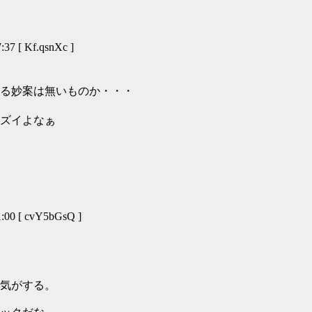
7 [ Kf.qsnXc ]
る妙案は無いものか・・・
ズイよなぁ
00 [ cvY5bGsQ ]
気がする。