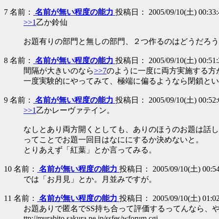
7
名前：
名前が無い程度の能力
投稿日： 2005/09/10(土) 00:33:
>>1
乙か鈴仙
お題有りの部門と無しの部門、２つ作るのはどうだろう
8
名前：
名前が無い程度の能力
投稿日： 2005/09/10(土) 00:51:2
間隔が大きいのなら
>>7
のように一度に両方実施する方
一度実験的にやってみて、極端に偏るようなら閉鎖とい
9
名前：
名前が無い程度の能力
投稿日： 2005/09/10(土) 00:52:0
>>1
乙かレーヴァテイン。
なしとあり両方開くとしても、ありのほうのお題は話し
ってことでお題一回目はなににするか決めないと。
とりあえず「紅葉」とか言ってみる。
10
名前：
名前が無い程度の能力
投稿日： 2005/09/10(土) 00:54:
では「お月見」とか。月並みですが。
11
名前：
名前が無い程度の能力
投稿日： 2005/09/10(土) 01:02:
お題ありで匿名でSS持ち合って評価するってんなら、や
ttp://murabito.sakura.ne.jp/ssfes/wforum.cgi