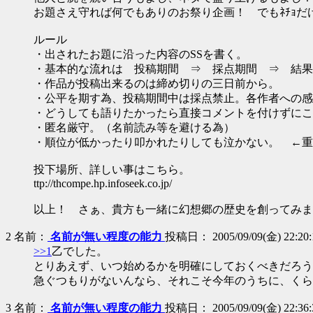
お題さえ守れば何でもありのお祭り企画！ でもﾈﾁｮだ
ルール
・出されたお題に沿った内容のSSを書く。
・基本的な流れは 投稿期間 ⇒ 採点期間 ⇒ 結果
・作品が投稿出来るのは締め切りの三日前から。
・公平を期す為、投稿期間中は採点禁止。各作者への感
・どうしても語りたかったら直接コメントを付けずにこ
・匿名厳守。（名前読み等を避ける為）
・順位が低かったり叩かれたりしても泣かない。 ←重
投下場所、詳しい事はこちら。
ttp://thcompe.hp.infoseek.co.jp/
以上！ さぁ、貴方も一緒に幻想郷の歴史を創ってみま
2
名前：
名前が無い程度の能力
投稿日： 2005/09/09(金) 22:20:12
>>1
乙でした。
とりあえず、いつ始めるかを明確にしておくべきだろう
急ぐつもりがないんなら、それこそ今年のうちに、くら
3
名前：
名前が無い程度の能力
投稿日： 2005/09/09(金) 22:36:30