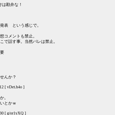
けは勘弁な！
発表 という感じで。
想コメントも禁止。
こで話す事。当然バレは禁止。
要
せんか？
 [ vDet.h4o ]
か。
いとかｗ
 [ g/or1yXQ ]