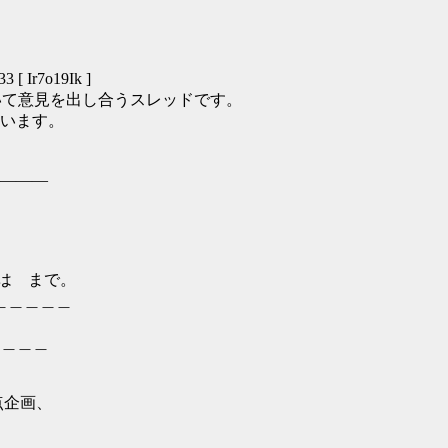
 [ Ir7o19Ik ]
いて意見を出し合うスレッドです。
います。
―――
期間は まで。
＿＿＿＿＿＿
＿＿＿
点企画、