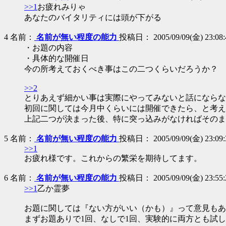
>>1
お疲れみりゃ
あなたのバイタリティには頭が下がる
4
名前：
名前が無い程度の能力
投稿日： 2005/09/09(金) 23:08:43
・お題の内容
・具体的な開催日
今の所考えておくべき事はこの二つくらいだろうか？
>>2
とりあえず細かい事は実際にやってみないと話にならな
初回に関しては今月中くらいには開催できたら、と考え
上記二つが決まった後、特に突っ込みがなければそのま
5
名前：
名前が無い程度の能力
投稿日： 2005/09/09(金) 23:09:3
>>1
お疲れ様です。これからの繁栄を期待してます。
6
名前：
名前が無い程度の能力
投稿日： 2005/09/09(金) 23:55:
>>1
乙か霊夢
お題に関しては『ない方がいい（かも）』って意見もあ
まずお題ありで1回、なしで1回、実験的に両方とも試