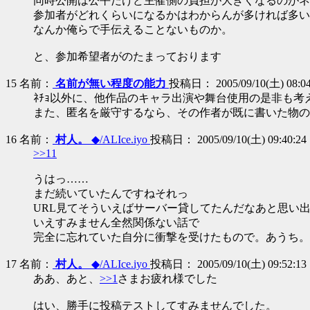
同時公開は公平だけど主催側の負担が大きくなるのがネ
参加者がどれくらいになるかはわからんが多ければ多い
なんか俺らで手伝えることないものか。
と、参加希望者がのたまっております
15
名前：
名前が無い程度の能力
投稿日： 2005/09/10(土) 08:04:
ﾈﾁｮ以外に、他作品のキャラ出演や舞台使用の是非も考
また、匿名を厳守するなら、その作者が既に書いた物の
16
名前：
村人。
◆/ALIce.iyo
投稿日： 2005/09/10(土) 09:40:24 [
>>11
うはっ……
まだ続いていたんですねそれっ
URL見てそういえばサーバー貸してたんだなあと思い
いえすみません全然関係ない話で
完全に忘れていた自分に衝撃を受けたもので。あうち。
17
名前：
村人。
◆/ALIce.iyo
投稿日： 2005/09/10(土) 09:52:13 [
ああ、あと、
>>1
さまお疲れ様でした
はい、勝手に投稿テストしてすみませんでした。