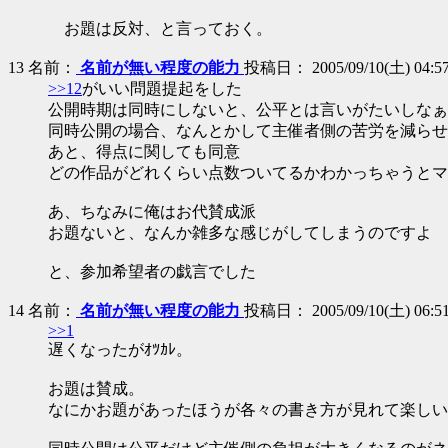
お題は反対、と言っておく。
13
名前：
名前が無い程度の能力
投稿日： 2005/09/10(土) 04:57:3
>>12
がいい問題提起をした
公開時期は同時にしないと、公平とは言いがたいしなぁ
同時公開の場合、なんとかして主催者側の苦労を減らせ
あと、得点に関しても同意
どの作品がどれくらい点数ついてるかわかっちゃうとマ
あ、ちなみに俺はお代賛成派
お題ないと、なんか雑多な感じがしてしまうのですよ
と、参加希望者の戯言でした
14
名前：
名前が無い程度の能力
投稿日： 2005/09/10(土) 06:51:
>>1
遅くなったがｵﾂｶﾚ。
お題は賛成。
なにかお題があったほうが各々の書き方が見れて楽しい