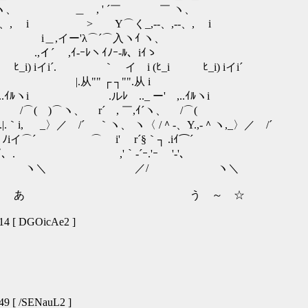
￣ ヽ、 ＿ , ' ´￣ ￣ ヽ、
--、, i > ゝY⌒く_,--、,--、, i
ヽ、 i＿,イー'λ⌒´⌒入ヽｲ ヽ、
ゝ .,イ´ ,ｲ-ｰﾚヽｲﾉｰ-ﾙ、iｲゝ
ﾋ_i) iイi´. ｀ゝイ i (ﾋ_i ﾋ_i) iイi´
i |.从"" ┌ ┐"".从 i
.ｲﾙヽi .ルﾚゝ.._ ー' ,..ｲﾙヽi
、 /⌒( )⌒ヽ、 r´ゝ, ￣,ｲ´ヽ、 /⌒(
｀i, _〉／ /´ ｀ヽ、 ヽ〈 /＾-、Y.,-＾ヽ,_〉／ /´
ﾉiイ⌒´ ⌒ゝ i' r´§｀┐ .iｲ⌒´
、. ,'｀-´ｰ.'ｰ '-'、
ヽ＼ ／/ ヽ＼
あ う ～ ☆
4 [ DGOicAe2 ]
9 [ /SENauL2 ]