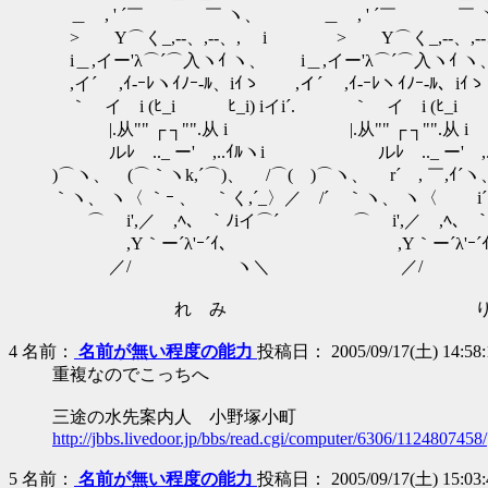
＿ , ' ´￣ ￣ ヽ、 ＿ , ' ´￣ 
> ゝY⌒く_,--、,--、, i > ゝY⌒く_,--、,
i＿,イー'λ⌒´⌒入ヽｲ ヽ、 i＿,イー'λ⌒´⌒入ヽｲ 
,イ´ ,ｲ-ｰﾚヽｲﾉｰ-ﾙ、iｲゝ ,イ´ ,ｲ-ｰﾚヽｲﾉｰ-ﾙ、iｲ
｀ゝイ i (ﾋ_i ﾋ_i) iイi´. ｀ゝイ i (ﾋ_i 
|.从"" ┌ ┐"".从 i |.从"" ┌ ┐"".从 
ルﾚゝ.._ ー' ,..ｲﾙヽi ルﾚゝ.._ ー' ,.
)⌒ヽ、 (⌒｀ヽk,´⌒)、 /⌒( )⌒ヽ、 r´ゝ, ￣,ｲ´ヽ
｀ヽ、 ヽ〈 ｀ｰ 、 ｀く,´_〉／ /´ ｀ヽ、 ヽ〈 i´.|.
⌒ゝ i',／ ,ﾍ、 ｀ﾉiイ⌒´ ⌒ゝ i',／ ,ﾍ、 ｀
,Y｀ー´λ'ｰ´ｲ、 ,Y｀ー´λ'ｰ´ｲ
／/ ヽ＼ ／/ 
れ み り 
4
名前：
名前が無い程度の能力
投稿日： 2005/09/17(土) 14:58:1
重複なのでこっちへ
三途の水先案内人 小野塚小町
http://jbbs.livedoor.jp/bbs/read.cgi/computer/6306/1124807458/
5
名前：
名前が無い程度の能力
投稿日： 2005/09/17(土) 15:03:4