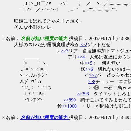
,.! !ヽ_!ｲ￣ / ﾊ ハ! ', ／ ヽ､ ／::::::::::
￣'-'r'7 ／～'～'～! ,,..-''" ,,..-''":::::::::
映姫によばれてきゃん！と泣く。
そんな小町のスレ。
2
名前：
名前が無い程度の能力
投稿日： 2005/09/17(土) 14:38:30
人様のスレだが霧雨魔理沙様が
>>2
ゲットだぜ
レ
>>3
リア 食塩無添加トマトジュ
______ アリ
>>4
人形は友達にカウン
´> ｀ヽ、 中
>>5
く 何も無い
_,.'-=[＞＜]=.,_ 妖
>>6
切れないのは主
ヽi <ﾚﾉλﾉ)ﾚ〉' イ
>>7
バ どっちかわ
ﾉﾚ§ﾟ ヮﾟﾉiゝ
>>8
チュリー 本に
｀k'_.〉｀=' !つ >>⑨ 一石二鳥ｗｗ
i_ﾉ'i!￣i!>、
>>398
ダイエットしろよ
~'i,ﾝT,ﾝ"~
>>890
調子こいてすみませんで
鈴
>>1000
・Ｕ・が間抜けな顔にし
3
名前：
名前が無い程度の能力
投稿日： 2005/09/17(土) 14:49:3
＿_＿ ＿_