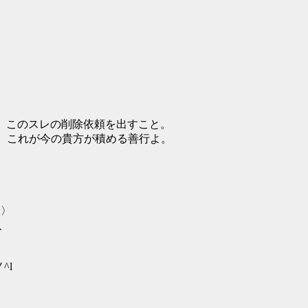
_/＼〉 このスレの削除依頼を出すこと。
ﾉ これが今の貴方が積める善行よ。
::〉
:/、
ノ^l