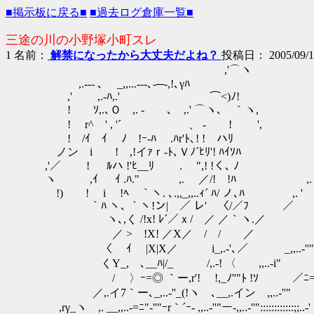
■掲示板に戻る■
■過去ログ倉庫一覧■
三途の川の小野塚小町スレ
1
名前：
解禁になったから大丈夫だよね？
投稿日： 2005/09/17(
,'⌒ヽ
,.-‐- ､ _,,...-‐-､-─-,!､γﾊ
,' ,.-ﾊ,.' ⌒<)ﾉ!
! ｿ,.､Ｏ ,. - ､ ,.' ⌒ヽ､ ｀ヽ,
! r^ゝ' , '´ 、 - ! ',
! /ｲ ｲ ﾉ !ｰ-ﾊ .ﾊr'ﾄ､! ! ハﾘ
ノン i ! ,!イｧｒ‐ﾄ､Ｖﾉ´ﾋﾘ'! ﾊｲｿﾊ _,
,'／ ! ﾙハ !'ﾋ__ﾘ . ",! !く､ ﾉ
ヽ ,ｲ ｲ .ﾊ." ,. ／/! !ﾊ ,
!) ! i !ﾍ ｀ヽ. ､.,,_,,..ｨ´ ﾊ/
｀ﾊ ヽ､ ｀ヽ!ン| ／ レ' 〈
ゝ ヽ､,く /!x! ﾚ´／ｘ/ ／ ／｀ヽ.／ 
／ > !X! ／X／ / / ／ __,,..r=''":::
〈 ｲ |X|X／ i_,.-'､／ _,,..-''"「 !:::
くY_,ゝ､__ﾊ|/_ /,.-! 〈 ,,..-i" / /::::
/ 〉ｰ=◎ ｀ー,r'! !,_ﾉ''"ﾄ !ｿ ／ﾆ=/:::::::
／,.イ7｀ー､_,..-''_(!ヽゝ､__,.イン ,,..-''" .ノ:::::
,rγ_ヽ ,. __,,..-=ﾆ"-''"ｰr｀´ｰ- ,,..-''"ー-,,..-''":::::::