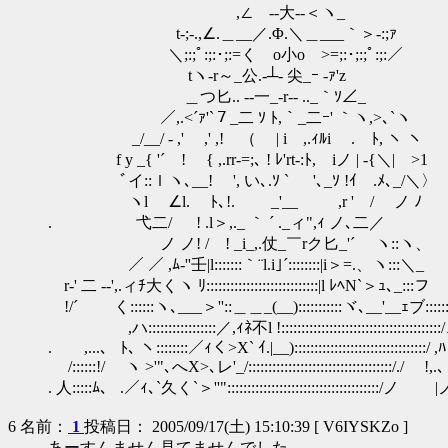
,∠ゝ-‐大‐-＜ヽ_
t‐;-.,∠.＿__／.Φ.＼＿___｀＞‐:;ｧ
＼;:;ﾟ:;:･;:=く o小o >=;:･;:;ﾟ:;:／
tヽ-r～_公.-┴- 尖_ｰ -ｧ'z
＿つ匕.. -‐一_‐r‐- .._｀ｿ∠_
／,.<´ｧ'`７_二 ｿ ﾄ,｀_二ｰ' ｀ヽ,>､`ヽ
_/__/ - ,' ,' ,! （ | i ,.ｨﾙi . ﾄ, ヽ ヽ
f y _{ '´ ! { ,.rr‐=;､ ! ﾚ'rt‐:ﾄ, iノ | -{＼| >1
ﾞイ::ｌヽ､__! ', い､.ｿ ` '､_ｿ !ｲ .ﾒ､
ヽl ∠l. ﾄ､!. _'__ ,r ' / ノ 
. 弋二/ ! .l＞,._ ｀ ´ ._ィ",ｨ ノ､二／
ノ ノ! / ! _i_,.仗_￣rク匕_'´ ヽ::ヽ、
／ ／ ,ﾑ‐''壬|l:::::::｀¨l.i｣´::::::::|i＞=.、ヽ:::＼_
r‐' 二 -‐',.ィﾁ大くヽ ﾘ::::::::::::::::::::::::::::|l ﾚﾍN`＞ｭ､_:::フ
!/´ く::::::ヽ､___＞''::＿＿_(__):::::::::::ヾ､__'__ｪブ::::
,ハ:::::::::::::::::／,ｨﾈ不l !:::::::::::::::::::::::::::::::::::::::
. ,...、 ﾄ､ ヽ::::::::／ｨく>X` ｲ.|__):::::::::::::::::::::::::::::::::/ ,ﾊ
/::::::!/ ヽ >'"､へX>､レ'_/::::::::::::::::::::::::::::::::::::/./ !,.､
. 人:::::ﾑ、 .／ｨ､`久く`＞''"::::::::::::::::::::::::::::::::::::::/ノ |
6
名前：
1
投稿日： 2005/09/17(土) 15:10:39 [ V6IYSKZo ]
あーすんません見てませんでした。