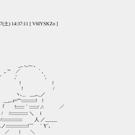
土) 14:37:11 [ V6IYSKZo ]
. -,.-‐- ､
 ,. '" ／ ｀,
. ' ,' ',
 ノ､ﾊ ,. ' ! !
/／ﾌ ／ ! /
ヽ､_ __,,._／
:::::::::! !
::::｀:::::::/ ./: ／
::::::::::: ＼ i
:::::::::: 人 ／_____
:::::::::::::!￣ ｀Y´､
:::::;;..-' ／ ! ＼