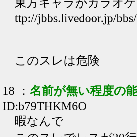
東方キャラがカラオケ
ttp://jbbs.livedoor.jp/b
このスレは危険
18
：
名前が無い程度の
ID:b79THKM6O
暇なんで