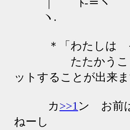
| ﾄ-＝ヽ ..::::
ヽ. ::::::::
＊「わたしは そ
たたかうことは
ットすることが出来ま
カ
>>1
ン お前
ねーし