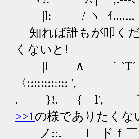
|l: / ヽ_ｲ......._ノ
| 知れば誰もが叩く
くないと!
|l ∧ ｀`T
〈:::::::::::: ',
. }!. { l', ﾞr──‐
>>1
の様でありたくな
ノ::. l ドｆ￣｀ヽl