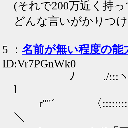
(それで200万近く持
どんな言いがかりつけ
5
：
名前が無い程度の能
ID:Vr7PGnWk0
ﾉ .
l
r''"´ 〈:::::::
＼