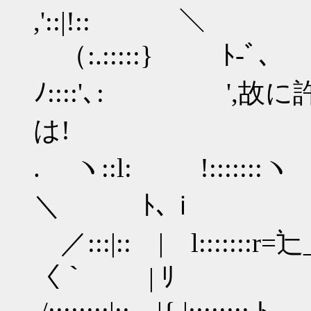
,'::|!:: ＼
（:.:::::} ﾄ-ﾞ､ {l
ﾉ::::'､: ',
は!
. ヽ::l: !:::::::ヽ
＼ ﾄ､ｉ
／:::|:: | l:::::::r
〈｀ | ﾘ