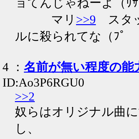
ョてんじゃねーよ（ﾘｻﾞ
マリ
>>9
スタッ
ルに殺られてな（ﾌﾟ
4
：
名前が無い程度の能
ID:Ao3P6RGU0
>>2
奴らはオリジナル曲に
し、