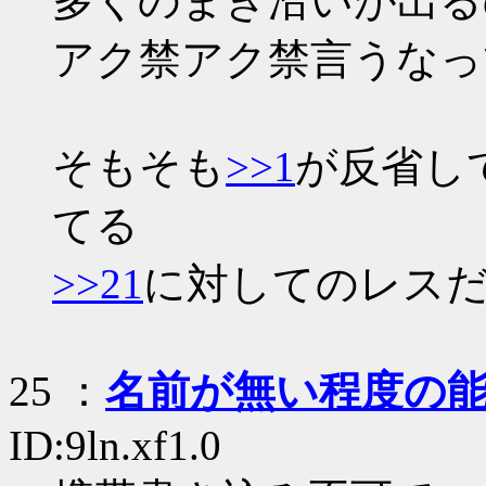
多くのまき沿いが出る
アク禁アク禁言うなっ
そもそも
>>1
が反省し
てる
>>21
に対してのレス
25
：
名前が無い程度の
ID:9ln.xf1.0