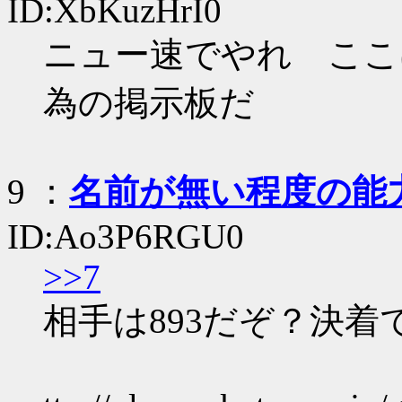
ID:XbKuzHrI0
ニュー速でやれ ここ
為の掲示板だ
9
：
名前が無い程度の能
ID:Ao3P6RGU0
>>7
相手は893だぞ？決