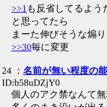
>>1
も反省してるよう
と思ってたら
まーた伸びそうな煽り
>>30
毎に変更
24
：
名前が無い程度の
ID:b58uDZjY0
個人のアク禁なんて無