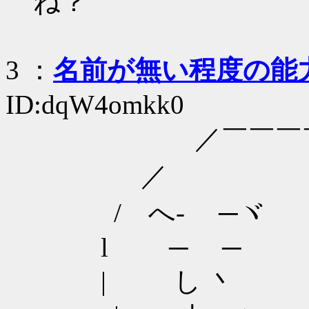
ね？
3
：
名前が無い程度の能
ID:dqW4omkk0
／￣￣￣￣
／ 
/ へ- 
l ─ ─ ::
| し 丶 :::