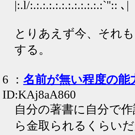
|:.l/:.:.:.:.:.:.:.:.:.:.:.:`'':: ､|
とりあえず今、それも
する。
6
：
名前が無い程度の能
ID:KAj8aA860
自分の著書に自分で作
ら金取られるくらいだ