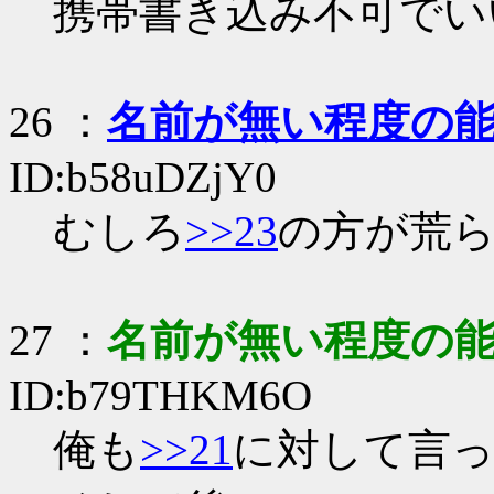
携帯書き込み不可でい
26
：
名前が無い程度の
ID:b58uDZjY0
むしろ
>>23
の方が荒
27
：
名前が無い程度の
ID:b79THKM6O
俺も
>>21
に対して言