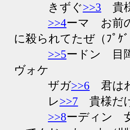
きずぐ
>>3
貴様
>>4
ーマ お前
に殺られてたぜ（ﾌﾟｹﾞ
>>5
ードン 目
ヴォケ
ザガ
>>6
君はわ
レ
>>7
貴様だけ
>>8
ーディン 