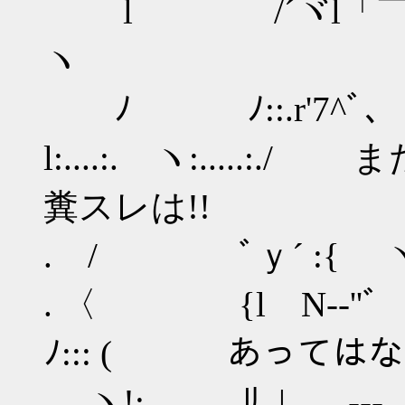
l /´ヾl「
ヽ
ﾉ ﾉ::.r'7^
l:....:. ヽ:....
糞スレは!!
. / ﾞｙ´ :{ ヽ /ヽ 
. 〈 {l N-‐'
ﾉ::: ( あっては
ヽ!: ﾘ､| ,.-‐-､. ｀