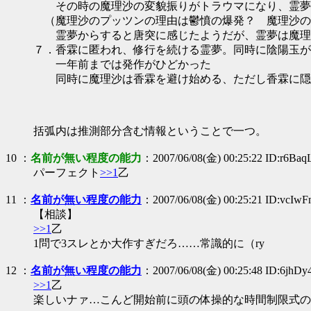
その時の魔理沙の変貌振りがトラウマになり、霊夢
（魔理沙のプッツンの理由は鬱憤の爆発？ 魔理沙の
霊夢からすると唐突に感じたようだが、霊夢は魔理沙
７．香霖に匿われ、修行を続ける霊夢。同時に陰陽玉が
一年前までは発作がひどかった
同時に魔理沙は香霖を避け始める、ただし香霖に隠
括弧内は推測部分含む情報ということで一つ。
10
：
名前が無い程度の能力
：2007/06/08(金) 00:25:22 ID:r6Ba
パーフェクト
>>1
乙
11
：
名前が無い程度の能力
：2007/06/08(金) 00:25:21 ID:vcIw
【相談】
>>1
乙
1問で3スレとか大作すぎだろ……常識的に（ry
12
：
名前が無い程度の能力
：2007/06/08(金) 00:25:48 ID:6jhDy
>>1
乙
楽しいナァ…こんど開始前に頭の体操的な時間制限式の