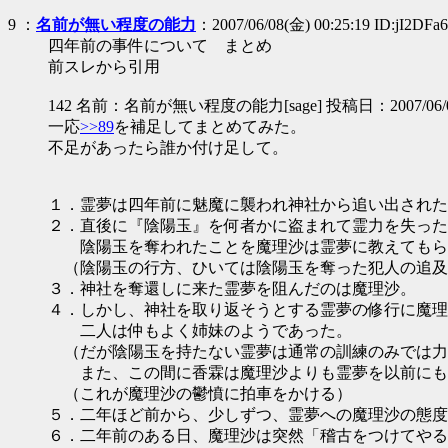
9
：
名前が無い程度の能力
：2007/06/08(金) 00:25:19 ID:jI2DFa
四年前の事件について まとめ
前スレから引用
142 名前：名前が無い程度の能力[sage] 投稿日：2007/06/06(水) 
一応
>>89
を補足してまとめてみた。
不足があったら誰か付け足して。
１．霊夢は四年前に魅魔に襲われ神社から追い出された
２．直後に『陰陽玉』を何者かに盗まれて霊力を失った
陰陽玉を奪われたことを魔理沙は霊夢に教えてもら
（陰陽玉の行方、ひいては陰陽玉を奪った犯人の追及
３．神社を奪還しに来た霊夢を阻んだのは魔理沙。
４．しかし、神社を取り返そうとする霊夢の修行に魔理
二人は仲もよく姉妹のようであった。
（だが陰陽玉を持たない霊夢は通常の訓練のみでは力
また、この間に香霖は魔理沙よりも霊夢を以前にも
（これが魔理沙の鬱憤に拍車をかける）
５．二年ほど前から、少しずつ、霊夢への魔理沙の態度
６．二年前のある日、魔理沙は突然「稽古をつけてやる