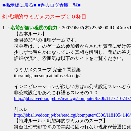
■掲示板に戻る■
■過去ログ倉庫一覧■
幻想郷的ウミガメのスープ２０杯目
1
：
名前が無い程度の能力
：2007/06/07(木) 23:58:00 ID:hCmxy
【基本ルール】
全員参加型の推理ゲームです。
司会者は、このゲームの参加者からされた質問に受け答
少しずつ明らかになっていく真相を解明し、問題の答え
詳細や流れ、雰囲気は以下のサイトをご覧ください。
ウミガメのスープ 完全？問題集
ttp://umigamesoup.at.infoseek.co.jp/
インスピレーションが欲しい方は非公式設定スレへどう
非公式設定をあれこれ語るスレその１０
http://jbbs.livedoor.jp/bbs/read.cgi/computer/6306/1177210737/
前スレ
http://jbbs.livedoor.jp/bbs/read.cgi/computer/6306/1181054146/
【特殊ルール：幻想郷的ウミガメのスープ】
舞台は幻想郷ですので常識に囚われない現象が普通に発