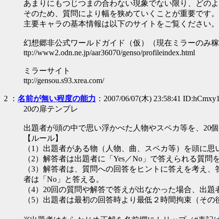
あまりにもつじつまの合わない現象でない限り、どのよ
そのため、質問により幅を狭めていくことが重要です。
主要キャラの基本情報は以下のサイトをご覧ください。
幻想郷非公式ワールドガイド（仮）（現在ミラーのみ稼
ttp://www2.odn.ne.jp/aar36070/genso/profileindex.html
ミラーサイト
ttp://gensou.s93.xrea.com/
2
：
名前が無い程度の能力
：2007/06/07(木) 23:58:41 ID:hCmxy
20の扉テンプレ
出題者が頭の中で思い浮かべた人物やスペカ等を、20
【ルール】
（1）出題者がある物（人物、曲、スペカ等）を頭に思
（2）解答者は出題者に「Yes／No」で答えられる質
（3）解答者は、質問への回答をヒントに答えを考え、
者は「No」と答える。
（4）20回の質問や解答で答えが出なかった場合、出
（5）出題者は最初の回答時より最低２時間拘束（その