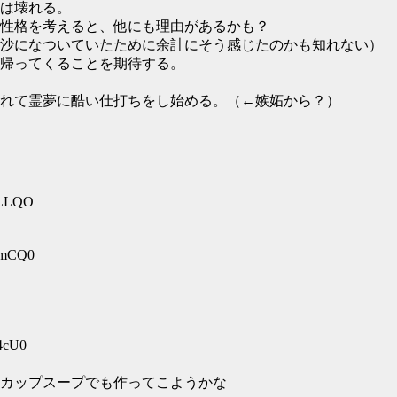
は壊れる。
性格を考えると、他にも理由があるかも？
になついていたために余計にそう感じたのかも知れない）
帰ってくることを期待する。
れて霊夢に酷い仕打ちをし始める。（←嫉妬から？）
qLLQO
FmCQ0
4cU0
カップスープでも作ってこようかな