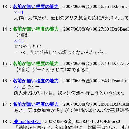
13
：
名前が無い程度の能力
：2007/06/08(金) 00:26:26 ID:bo5ri
>>11
大作は大作だが、最初のアリス慧音対応に恐れをなして
14
：
名前が無い程度の能力
：2007/06/08(金) 00:27:30 ID:r6Ba
【相談】
>>12
ぜひやりたい
･･･べ、別に期待してる訳じゃないんだから！
15
：
名前が無い程度の能力
：2007/06/08(金) 00:27:40 ID:7rAO
【相談】ゲームがまじで1本できるな
16
：
名前が無い程度の能力
：2007/06/08(金) 00:27:48 ID:amHr
>>1
乙ですー。
前人未踏の3スレ目。我々は何処へ行こうというのか。
17
：
名前が無い程度の能力
：2007/06/08(金) 00:28:01 ID:3MA
あと、実は参加者が多すぎて時間のほとんどが意見調整
18
：
◆mo4IoSfZ.o
：2007/06/08(金) 00:28:09 ID:UOBhrocs0
「結論から言うと。幻想郷の中に、陰陽玉は無い。封印