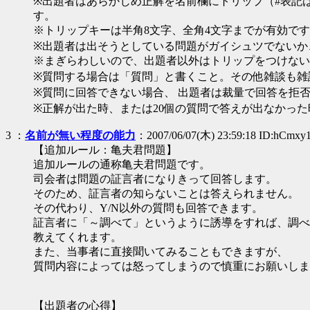
※出題者はあらかじめ正解を名前欄にトリップ（#表記
す。
※トリップキーは半角8文字、全角4文字までが有効で
※出題者は出そうとしている問題がガイシュツでないか
※まぎらわしいので、出題者以外はトリップをつけない
※質問する場合は「質問」と書くこと。その他雑談も雑
※質問に回答できない場合、 出題者は裁量で回答を拒
※正解が出た時、または20個の質問で答えが出なかっ
3
：
名前が無い程度の能力
：2007/06/07(木) 23:59:18 ID:hCmxy
【追加ルール：亀夫君問題】
追加ルールの通称亀夫君問題です。
司会者は問題の証言者になりきって回答します。
そのため、証言者の知らないことは答えられません。
その代わり、Y/N以外の質問も回答できます。
証言者に「～調べて」というように誘導をすれば、調べ
教えてくれます。
また、当事者に直接聞いてみることもできますが、
質問内容によっては怒ってしまうので慎重にお願いしま
【出題者の心得】