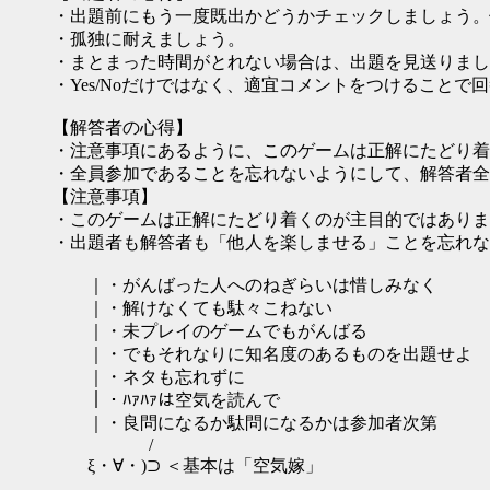
・出題前にもう一度既出かどうかチェックしましょう。
・孤独に耐えましょう。
・まとまった時間がとれない場合は、出題を見送りまし
・Yes/Noだけではなく、適宜コメントをつけること
【解答者の心得】
・注意事項にあるように、このゲームは正解にたどり着
・全員参加であることを忘れないようにして、解答者全
【注意事項】
・このゲームは正解にたどり着くのが主目的ではありま
・出題者も解答者も「他人を楽しませる」ことを忘れな
｜・がんばった人へのねぎらいは惜しみなく
｜・解けなくても駄々こねない
｜・未プレイのゲームでもがんばる
｜・でもそれなりに知名度のあるものを出題せよ
｜・ネタも忘れずに
｜・ﾊｧﾊｧは空気を読んで
｜・良問になるか駄問になるかは参加者次第
/
ξ・∀・)⊃ ＜基本は「空気嫁」