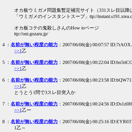
オカ板ウミガメ問題集暫定補完サイト（331スレ目以降
「ウミガメのインスタントスープ」ttp://instant.s191.xrea.c
オカ板コテの鬼殺しさんのHow toページ
ttp://oni.gozaru.jp/
4
：
名前が無い程度の能力
：2007/06/08(金) 00:07:57 ID:7rAOX
>>1
乙
5
：
名前が無い程度の能力
：2007/06/08(金) 00:22:04 ID:bo5riC
>>1
乙
6
：
名前が無い程度の能力
：2007/06/08(金) 00:23:58 ID:bQW7
>>1
乙
とうとう1問で3スレ目突入か
7
：
名前が無い程度の能力
：2007/06/08(金) 00:24:56 ID:Ds1z0
>>1
乙ー
8
：
名前が無い程度の能力
：2007/06/08(金) 00:25:16 ID:EYR03
1乙～