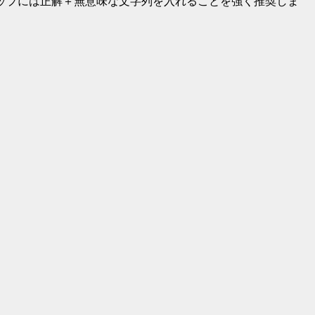
リップには正解＋無意味な文字列を入れることを強く推奨しま
）