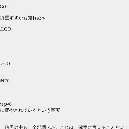
CGc0
慎重すぎかも知れぬｗ
qLLQO
X.kcO
utNE0
8hagw0
に費やされているという事実
、結界の中も、全部調べた。これは、確実に言えることだよ」