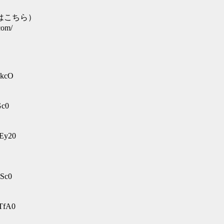
はこちら）
om/
.kcO
Gc0
1Ey20
HSc0
TfA0