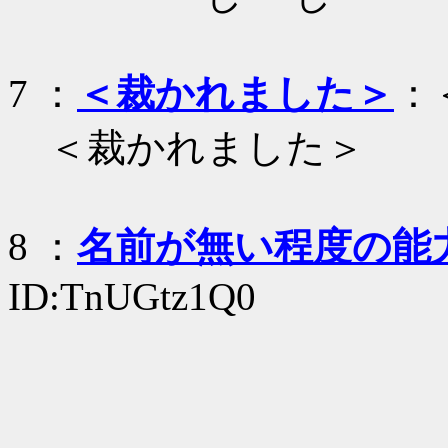
7
：
＜裁かれました＞
：
＜裁かれました＞
8
：
名前が無い程度の能
ID:TnUGtz1Q0
_
|| 
|| 