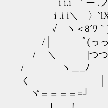
i i.i ゛ ー .
i .i i＼ 〉`l
√ ヽ＜8´ﾜ｀
/│ ﾟ(っっ
/ ＼ |つ
/ ヽ＿_
く │
ヾ＝＝＝＝=┘
し し