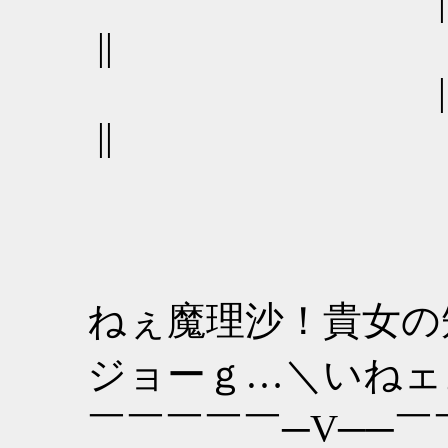
||
||
ねぇ魔理沙！貴女の
ジョーｇ…＼いねェ
￣￣￣￣￣─V──￣