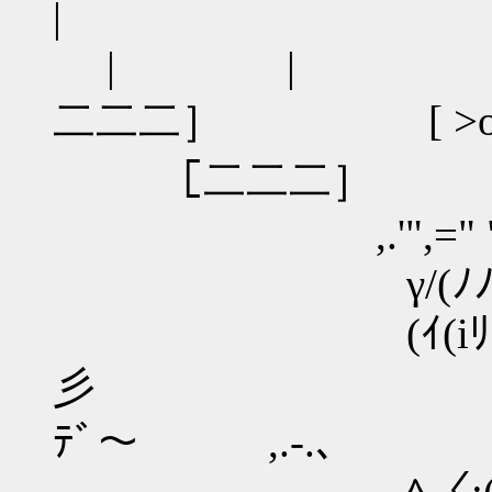
| |
二二二］ [ >o<]
［二二二］
,.'",=" "=｀<,
γ/(ﾉﾉλﾉ))∩
(ｲ(iﾘ､ﾟワ
彡 ﾅ･ﾅ
ﾃﾞ～ ,.-.、
,ﾍ〈:(つﾈ