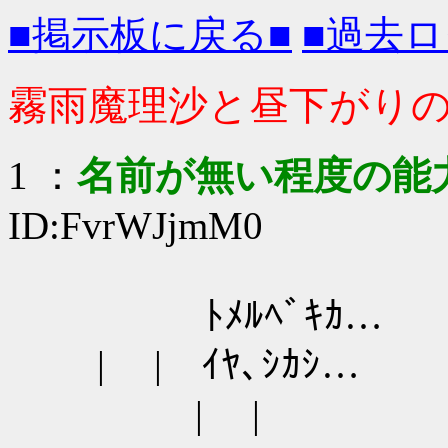
■掲示板に戻る■
■過去ロ
霧雨魔理沙と昼下がり
1
：
名前が無い程度の能
ID:FvrWJjmM0
ﾄﾒﾙﾍﾞｷｶ…
| | ｲﾔ､
| |