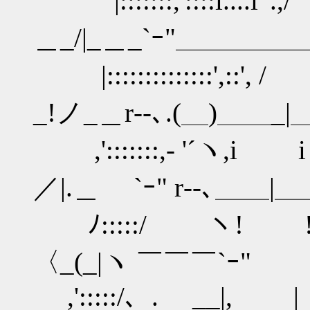
|:::::::,'::::i....
＿_/|_＿_`ｰ"＿＿＿＿
|::::::::::::::'
_!ノ_＿r‐-､.(＿)＿＿_
,':::::::,- '´ヽ
／|.＿ `ｰ" r‐-､＿＿
ﾉ:::::/ ヽ!
〈_(_|ヽ ￣
,':::::/、. __|