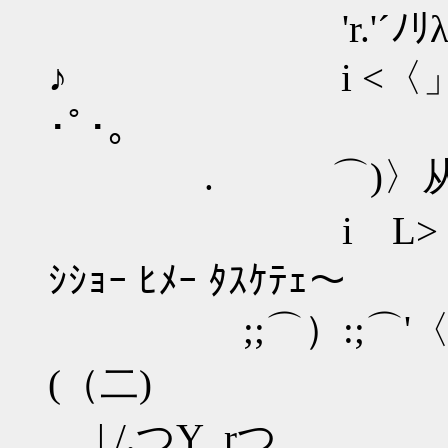
'r.'´ﾉﾘλﾉﾘ〉-
♪ i <〈」iﾉﾊル.
･ﾟ･｡
. ⌒)〉从!､
i L>；ﾟ ロﾉi
ｼｼｮｰ ﾋﾒｰ ﾀｽｹﾃｪ～
;;⌒）:;⌒'〈.(つ
(（二) i>i
| /,つY_rつ