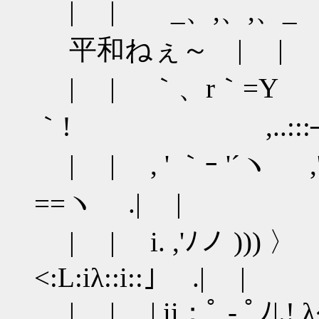
| | _、,、,
平和ねぇ～ | |
| | ｀、r｀=Y 
｀! ,..:::─::
| | , ' ｀ｰ '´ヽ ,'ゝ,,.
==ヽ .| |
| | i. ,'ﾉノ ))) 〉
<:L:iλ::i::｣ .| |
| | | ii；ﾟ - ﾟﾉ|.! λ