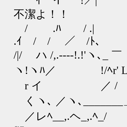
ｲ イ !／| ""
不潔よ！！
/ .ﾊ / .| 
.ｲ / / ／ /ﾄ､ ,
/|/ ハ /,.-‐‐-!.!'ヽ､
ヽ!ヽﾊ／ !/ﾍr' LニT
r イ ／ / /ﾊ 
くヽ､ ／ヽ､_______」 〈
／レﾍ__,.ヘ_,.ﾍ_/