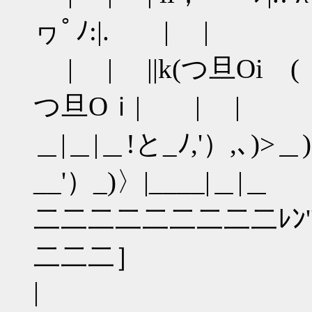
ヮﾟﾉ:|. | |
| | ||k(つ旦Oi (ゝ
つ旦Oｉ| | |
＿|＿|＿!と_ﾉ,'）,､)>＿)ﾉi
__'）_)〉|____|＿|＿
二二二二二二二二二ﾚﾝ''
二二二］
|