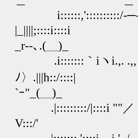
i::::::,'::::::::::/-─-||
|_||||;::::i
_r‐-､.(＿)_
.i:::::::｀iヽi.,. .,,
ﾉ〉.|||h
`ｰ"_(＿)_
.|:::::::::/|::::i ""／
V:::/' _r‐-､