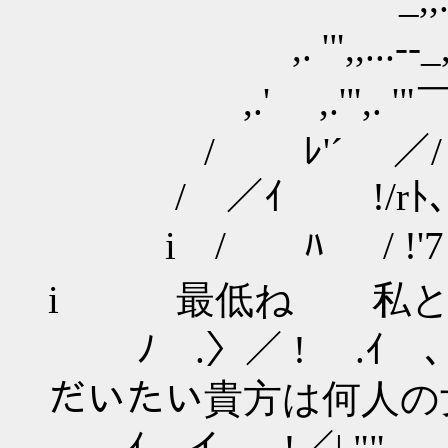
,. '",,...--_,,...
,.' ,.'",
/ ﾚ'´ 
/ ／ｲ !/rﾄ
i / ﾊ / !'7
i 最低ね 私との
ﾉ .〉／ ! .ｲ ､!
だいたい貴方は何人の