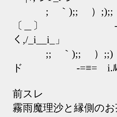
; ｀);; ）;);;
〔＿〕 -=≡= .i>i !
く,/_i__i_」
;; ｀);; ）;;) 
ド -=≡= i.ﾙ' !,ﾝ'´'-
前スレ
霧雨魔理沙と縁側のお