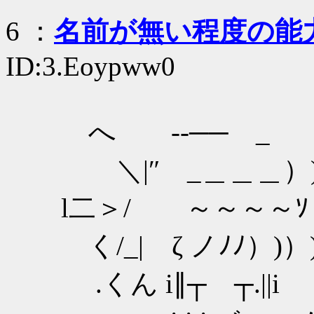
6
：
名前が無い程度の能
ID:3.Eoypww0
へ --── _
＼|″ _＿＿＿）
l二＞/ ～～～～ｿ
く/_|ゝζ ノﾉﾉ）)）
.くん i∥┬ ┬.||