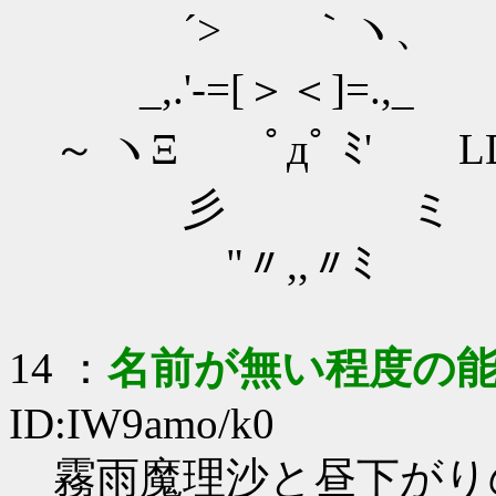
´> ｀ヽ、
_,.'-=[＞＜]=.,_
～ ヽΞ ﾟдﾟ ﾐ' LDｼｬ
彡 ミ
"〃,,〃ﾐ
14
：
名前が無い程度の
ID:IW9amo/k0
霧雨魔理沙と昼下がり