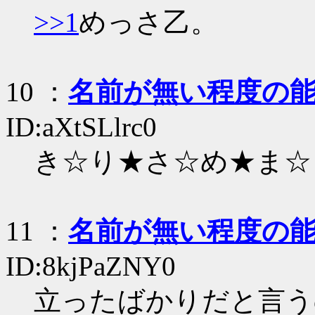
>>1
めっさ乙。
10
：
名前が無い程度の
ID:aXtSLlrc0
き☆り★さ☆め★ま☆
11
：
名前が無い程度の
ID:8kjPaZNY0
立ったばかりだと言う