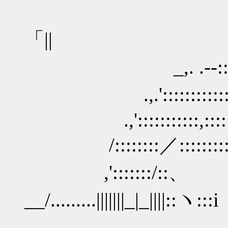
||||
「|
_,. .--::::::::
.,.'::::::::::::::::::::
.,':::::::::::,:::::::::::::
/::::::::／::::::::::::::::
,':::::::/::、
__/.........||
＿ ＿