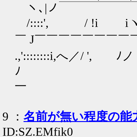
ヽ､|ノ￣￣￣￣￣￣￣
/::::', / !i
￣ J￣￣￣￣￣￣￣
.,'::::::::i,へ／/ '
一 
9
：
名前が無い程度の能
ID:SZ.EMfik0