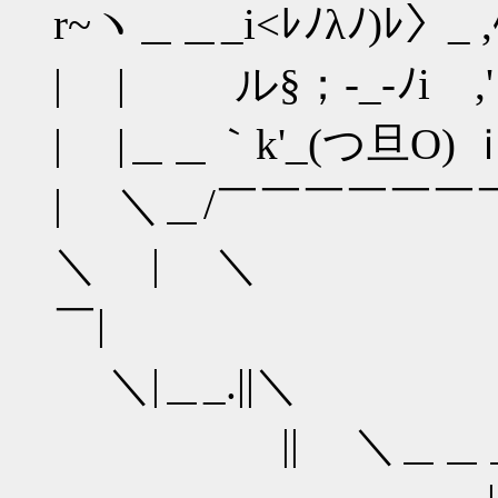
r~ヽ＿＿_i<ﾚﾉλﾉ)ﾚ〉_ ,
| | ル§；‐_‐ﾉiゝ,' (
| |＿＿｀k'_(つ旦O) 
| ＼＿/￣￣￣￣￣￣
＼ |
￣|
＼|＿_
|| ＼＿＿＿＿