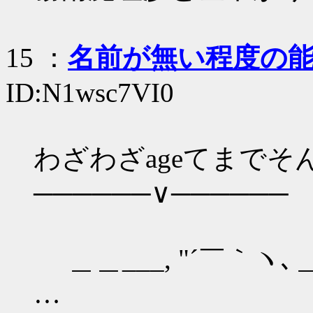
15
：
名前が無い程度の
ID:N1wsc7VI0
わざわざageてまでそ
──────∨──────
,ﾍ／L──
＿＿___, "´￣｀ヽ､＿L
…