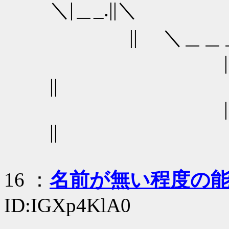
＼|＿_
|| ＼＿＿＿＿
||
||
16
：
名前が無い程度の
ID:IGXp4KlA0
_,,...--─--､