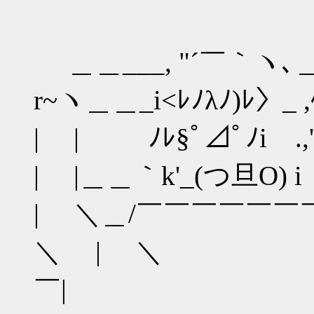
,ﾍ／L
＿＿___, "´￣｀ヽ､＿
r~ヽ＿＿_i<ﾚﾉλﾉ)ﾚ〉_ ,
| | ﾉﾚ§ﾟ⊿ﾟﾉiゝ.,'
| |＿＿｀k'_(つ旦O)
| ＼＿/￣￣￣￣￣
＼ |
￣|