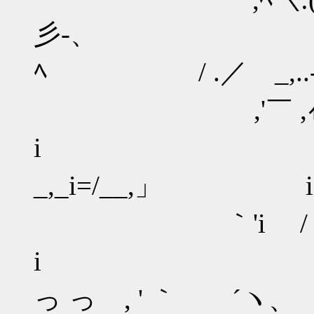
彡-、 
ﾍ / .／ _,..
ゝ,'￣ ,ｨﾉ-
i 
_,_i=/__,」 i /__
｀'i / 
i ,'
っ っ , ' ｀ ´ヽ、