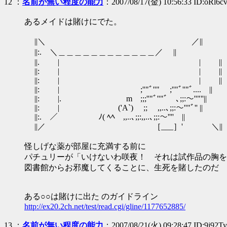
12
：
名前が無い程度の能力
：2007/08/17(金) 10:56:33 ID:oRl6cv
あるメイドは賭けにでた。
||＼ ／||
||:. ＼＿＿＿＿＿＿＿＿＿＿＿＿／ ||
||. | | ||
||: | | ||
||: | | ||
||: | ;''"ﾞ''" ;''"ﾞ''"ﾞ.... ||
||: |. m ;;;''"ﾞ''"ﾞ ､;;:～''"''||
||: | ('A`) ;; ,,..､;;:～''"ﾞ'' ||
||:. ／￣￣￣￣￣ﾉ( ﾍﾍ ,,..､;;:,,..､;;:～'''' ||
||／ ［___］' ＼||
怪しげな薬が部屋に充満する前に
パチュリーが「いけないわ咲夜！ それは試作品の胸を
図書館からお邪魔してくることに、生死を賭したのだ
ある○○は賭けに出た のガイドライン
http://ex20.2ch.net/test/read.cgi/gline/1177652885/
13
：
名前が無い程度の能力
：2007/08/21(火) 09:28:47 ID:9j92