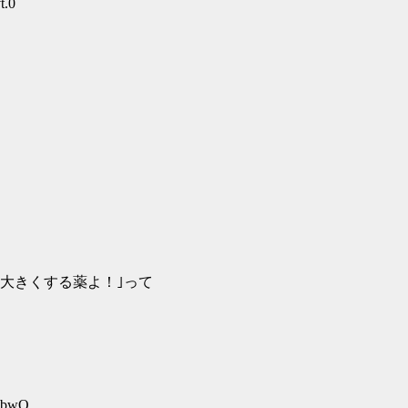
t.0
大きくする薬よ！｣って
TybwO