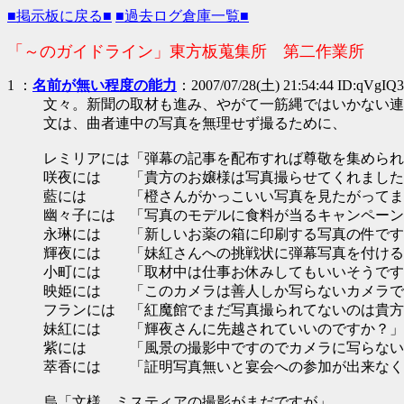
■掲示板に戻る■
■過去ログ倉庫一覧■
「～のガイドライン」東方板蒐集所 第二作業所
1
：
名前が無い程度の能力
：2007/07/28(土) 21:54:44 ID:qVgIQ3
文々。新聞の取材も進み、やがて一筋縄ではいかない連
文は、曲者連中の写真を無理せず撮るために、
レミリアには「弾幕の記事を配布すれば尊敬を集められ
咲夜には 「貴方のお嬢様は写真撮らせてくれました
藍には 「橙さんがかっこいい写真を見たがってま
幽々子には 「写真のモデルに食料が当るキャンペーン
永琳には 「新しいお薬の箱に印刷する写真の件です
輝夜には 「妹紅さんへの挑戦状に弾幕写真を付ける
小町には 「取材中は仕事お休みしてもいいそうです
映姫には 「このカメラは善人しか写らないカメラで
フランには 「紅魔館でまだ写真撮られてないのは貴方
妹紅には 「輝夜さんに先越されていいのですか？」
紫には 「風景の撮影中ですのでカメラに写らない
萃香には 「証明写真無いと宴会への参加が出来なく
烏「文様、ミスティアの撮影がまだですが」