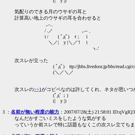
(| y |)
気配りのできる月のウサギの耳と
計算高い地上のウサギの耳を合わせると
,.-.、
/ .／ ,.-- 、
i / ( ﾟдﾟ) ｨ ; i
＼／| y |＼／'! i
ヽ-'
次スレが立った
( ﾟдﾟ) ttp://jbbs.livedoor.jp/bbs/read.cgi/comp
(＼／＼／
次スレの
>>1
がコピペなのは許してくれ、ネタが思いつ
(ﾟдﾟ；)
(| y |)
3
：
名前が無い程度の能力
：2007/07/28(土) 21:58:01 ID:qVgIQ3
なんだかすごいミスをしたような気がする
っていうか前スレで特に話題もなくこの次スレ立てちま