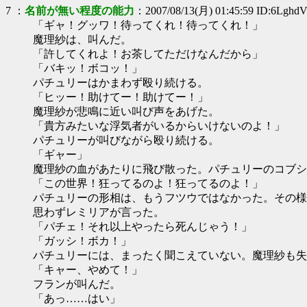
7
：
名前が無い程度の能力
：2007/08/13(月) 01:45:59 ID:6Lgh
「ギャ！グッワ！待ってくれ！待ってくれ！」
魔理紗は、叫んだ。
「許してくれよ！お茶してただけなんだから」
「バキッ！ボコッ！」
パチュリーはかまわず殴り続ける。
「ヒッー！助けてー！助けてー！」
魔理紗が悲鳴に近い叫び声をあげた。
「貴方みたいな浮気者がいるからいけないのよ！」
パチュリーが叫びながら殴り続ける。
「ギャー」
魔理紗の血があたりに飛び散った。パチュリーのコブシ
「この世界！狂ってるのよ！狂ってるのよ！」
パチュリーの形相は、もうフツウではなかった。その様
思わずレミリアが言った。
「パチェ！それ以上やったら死んじゃう！」
「ガッシ！ボカ！」
パチュリーには、まったく聞こえていない。魔理紗も失
「キャー、やめて！」
フランが叫んだ。
「あっ……はい」