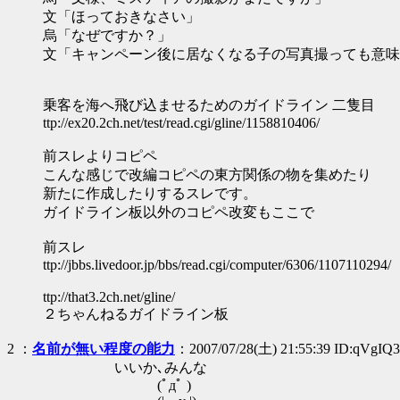
文「ほっておきなさい」
烏「なぜですか？」
文「キャンペーン後に居なくなる子の写真撮っても意味
乗客を海へ飛び込ませるためのガイドライン 二隻目
ttp://ex20.2ch.net/test/read.cgi/gline/1158810406/
前スレよりコピペ
こんな感じで改編コピペの東方関係の物を集めたり
新たに作成したりするスレです。
ガイドライン板以外のコピペ改変もここで
前スレ
ttp://jbbs.livedoor.jp/bbs/read.cgi/computer/6306/1107110294/
ttp://that3.2ch.net/gline/
２ちゃんねるガイドライン板
2
：
名前が無い程度の能力
：2007/07/28(土) 21:55:39 ID:qVgIQ3
いいか､みんな
(ﾟдﾟ )