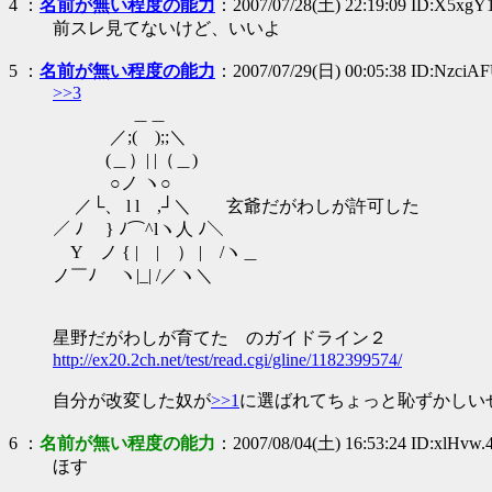
4
：
名前が無い程度の能力
：2007/07/28(土) 22:19:09 ID:X5xg
前スレ見てないけど、いいよ
5
：
名前が無い程度の能力
：2007/07/29(日) 00:05:38 ID:NzciA
>>3
＿＿
／;( );;＼
(＿）| |（＿)
○ノ ヽ○
／└、 l l ,┘＼ 玄爺だがわしが許可した
／ ﾉ } ﾉ⌒^lヽ人 ﾉ＼
Y ノ { | | ） | /ヽ＿
ノ￣ﾉ ヽ|_| /／ヽ＼
星野だがわしが育てた のガイドライン２
http://ex20.2ch.net/test/read.cgi/gline/1182399574/
自分が改変した奴が
>>1
に選ばれてちょっと恥ずかしい
6
：
名前が無い程度の能力
：2007/08/04(土) 16:53:24 ID:xlHvw.
ほす