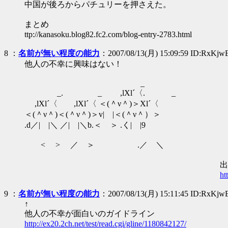
中国が後ろからパチュリーを押さえた。
まとめ
ttp://kanasoku.blog82.fc2.com/blog-entry-2783.html
8
：
名前が無い程度の能力
：2007/08/13(月) 15:09:59 ID:RxKjw
他人の不幸に興味はない！
_
_. _ ,lXl´〈. _
,lXl´〈 ,lXl´〈 ＜(＾ν＾)＞Xl´〈
＜(＾ν＾)＜(＾ν＾)＞v| |＜(＾ν＾）＞
.d／| |＼ ／| |＼b.＜ ＞ .く| |9
< > ／ ＞ .／ ＼
出歯亀速
ht
9
：
名前が無い程度の能力
：2007/08/13(月) 15:11:45 ID:RxKjw
↑
他人の不幸が面白いのガイドライン
http://ex20.2ch.net/test/read.cgi/gline/1180842127/