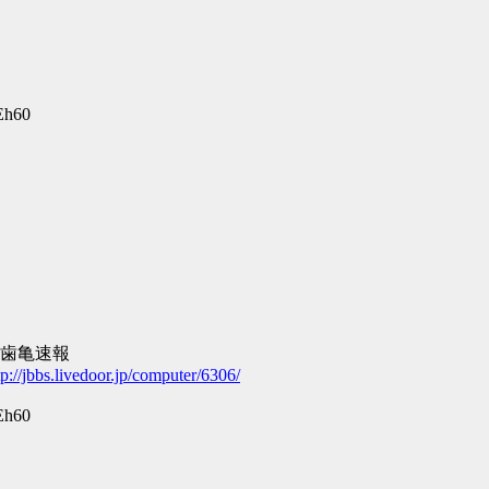
Eh60
報
tp://jbbs.livedoor.jp/computer/6306/
Eh60