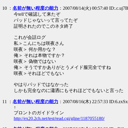
10
：
名前が無い程度の能力
：2007/08/14(火) 00:57:40 ID:.c.uj7B
今tellで確認して来たぞ
パッドじゃないって言ってたぞ
証明されたのでこのネタ終了
これが会話ログ
私＞こんにちは咲夜さん
咲夜＞ 何か用かな？
俺＞ それは本物ですか？
咲夜＞ 偽物ではない
俺＞ そうですかありがとうメイド服完全ですね
咲夜＞それほどでもない
やはりパッドではなかった
しかも完全なのに瀟洒にもそれほどでもないと言った
11
：
名前が無い程度の能力
：2007/08/16(木) 22:57:33 ID:6.zxS
↑
ブロントのガイドライン
http://ex20.2ch.net/test/read.cgi/gline/1187055180/