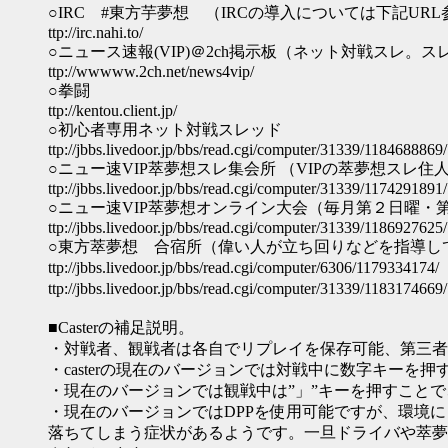
○IRC #東方芋夢想 （IRCの導入については下記URL
ttp://irc.nahi.to/
○ニュース速報(VIP)＠2ch掲示板（ネット対戦スレ。
ttp://wwwww.2ch.net/news4vip/
○拳闘
ttp://kentou.client.jp/
○初心者専用ネット対戦スレッド
ttp://jbbs.livedoor.jp/bbs/read.cgi/computer/31339/1184688869/
○ニュー速VIP萃夢想スレ集会所 （VIPの萃夢想ス
ttp://jbbs.livedoor.jp/bbs/read.cgi/computer/31339/1174291891/
○ニュー速VIP萃夢想オンライン大会（毎月第２日曜・
ttp://jbbs.livedoor.jp/bbs/read.cgi/computer/31339/1186927625/
○東方萃夢想 合宿所（偉い人が立ち回りなどを指導し
ttp://jbbs.livedoor.jp/bbs/read.cgi/computer/6306/11793341
ttp://jbbs.livedoor.jp/bbs/read.cgi/computer/31339/11831
■Casterの補足説明。
・対戦者、観戦者は各自でリプレイを保存可能、第三者
・casterの現在のバージョンでは対戦中に数字キーを
・現在のバージョンでは観戦中は”」”キーを押すことで、
・現在のバージョンではDPPを使用可能ですが、環境によ
落ちてしまう症状があるようです。一旦ドライバや萃夢