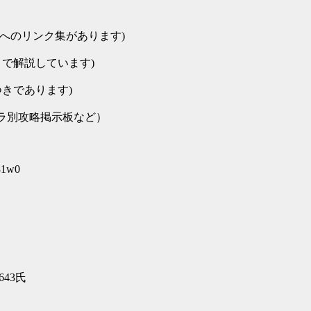
トへのリンク集があります)
きで解説しています)
つきであります)
ラ別攻略掲示板など）
81w0
643氏