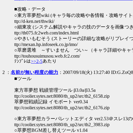
■攻略・データ
○東方萃夢想wiki (キャラ毎の攻略や各情報・攻略サイ
ttp://d-ken.net/thwiki/
○細東攻 (システム解説やキャラの技のデータを画像つ
ttp://th075.fc2web.com/index.html
○やきいもむそう (ストーリーの詳細な攻略がリプレイ
ttp://mexan.hp.infoseek.co.jp/imo/
○萃磨選堆 ～すいません つい～（キャラ詳細やキャ
ttp://touhousuimusou.web.fc2.com/
ﾃﾝﾌﾟﾚは
>>2-5
あたり
2
：
名前が無い程度の能力
：2007/09/18(火) 13:27:40 ID:G.ZoQ
■ツール
東方萃夢想 戦績管理ツール β3.0a/β3.5a
ttp://coolier.sytes.net:8080/th_up2/src/th2_6158.zip
萃夢想戦績記録 イモボート ver0.34
ttp://coolier.sytes.net:8080/th_up2/src/th2_6176.zip
○東方萃夢想カラーパレットエディタ ver2.53＠スレ13の
ttp://coolier.sytes.net:8080/th_up2/src/th2_3983.zip
○萃夢想BGM差し替えツール v1.04