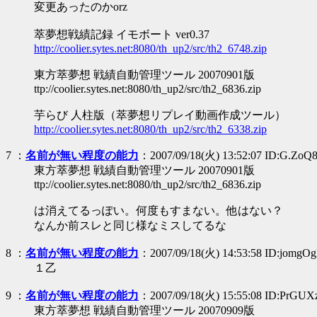
変更あったのかorz
萃夢想戦績記録 イモボート ver0.37
http://coolier.sytes.net:8080/th_up2/src/th2_6748.zip
東方萃夢想 戦績自動管理ツール 20070901版
ttp://coolier.sytes.net:8080/th_up2/src/th2_6836.zip
芋らび 人柱版（萃夢想リプレイ動画作成ツール）
http://coolier.sytes.net:8080/th_up2/src/th2_6338.zip
7
：
名前が無い程度の能力
：2007/09/18(火) 13:52:07 ID:G.ZoQ
東方萃夢想 戦績自動管理ツール 20070901版
ttp://coolier.sytes.net:8080/th_up2/src/th2_6836.zip
は消えてるっぽい。何度もすまない。他はない？
なんか前スレと同じ様なミスしてるな
8
：
名前が無い程度の能力
：2007/09/18(火) 14:53:58 ID:jomgOg
１乙
9
：
名前が無い程度の能力
：2007/09/18(火) 15:55:08 ID:PrGU
東方萃夢想 戦績自動管理ツール 20070909版