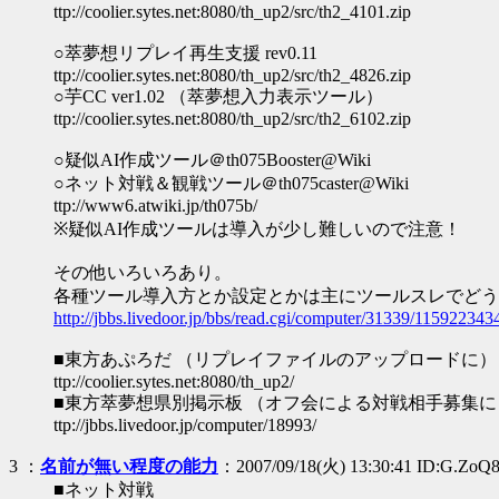
ttp://coolier.sytes.net:8080/th_up2/src/th2_4101.zip
○萃夢想リプレイ再生支援 rev0.11
ttp://coolier.sytes.net:8080/th_up2/src/th2_4826.zip
○芋CC ver1.02 （萃夢想入力表示ツール）
ttp://coolier.sytes.net:8080/th_up2/src/th2_6102.zip
○疑似AI作成ツール＠th075Booster@Wiki
○ネット対戦＆観戦ツール＠th075caster@Wiki
ttp://www6.atwiki.jp/th075b/
※疑似AI作成ツールは導入が少し難しいので注意！
その他いろいろあり。
各種ツール導入方とか設定とかは主にツールスレでどう
http://jbbs.livedoor.jp/bbs/read.cgi/computer/31339/115922343
■東方あぷろだ （リプレイファイルのアップロードに）
ttp://coolier.sytes.net:8080/th_up2/
■東方萃夢想県別掲示板 （オフ会による対戦相手募集
ttp://jbbs.livedoor.jp/computer/18993/
3
：
名前が無い程度の能力
：2007/09/18(火) 13:30:41 ID:G.ZoQ
■ネット対戦