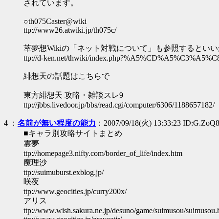
されています。
○th075Caster@wiki
ttp://www26.atwiki.jp/th075c/
萃夢想Wikiの「ネット対戦について」も参照するとい
ttp://d-ken.net/thwiki/index.php?%A5%CD%A5%
緋想天の話題はこちらで
東方緋想天 攻略・雑談スレ9
ttp://jbbs.livedoor.jp/bbs/read.cgi/computer/6306/1188657182/
4
：
名前が無い程度の能力
：2007/09/18(火) 13:33:23 ID:G.ZoQ
■キャラ別攻略サイトまとめ
霊夢
ttp://homepage3.nifty.com/border_of_life/index.htm
魔理沙
ttp://suimuburst.exblog.jp/
咲夜
ttp://www.geocities.jp/curry200x/
アリス
ttp://www.wish.sakura.ne.jp/desuno/game/suimusou/suimusou.