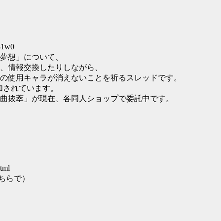
81w0
夢想」について、
、情報交換したりしながら、
の使用キャラが消えないことを祈るスレッドです。
追加されています。
曲抜萃」が現在、各同人ショップで委託中です。
tml
ちらで）