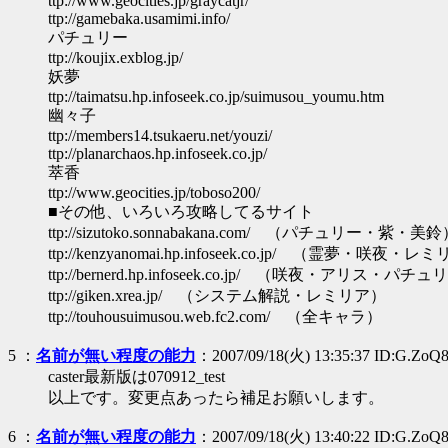
ttp://www.geocities.jp/graycatjr/
ttp://gamebaka.usamimi.info/
パチュリー
ttp://koujix.exblog.jp/
妖夢
ttp://taimatsu.hp.infoseek.co.jp/suimusou_youmu.htm
幽々子
ttp://members14.tsukaeru.net/youzi/
ttp://planarchaos.hp.infoseek.co.jp/
萃香
ttp://www.geocities.jp/toboso200/
■その他、いろいろ攻略してるサイト
ttp://sizutoko.sonnabakana.com/ （パチュリー・紫・美
ttp://kenzyanomai.hp.infoseek.co.jp/ （霊夢・咲夜・
ttp://bernerd.hp.infoseek.co.jp/ （咲夜・アリス・パチ
ttp://giken.xrea.jp/ （システム解説・レミリア）
ttp://touhousuimusou.web.fc2.com/ （全キャラ）
5
：
名前が無い程度の能力
：2007/09/18(火) 13:35:37 ID:G.ZoQ
caster最新版は070912_test
以上です。変更点あったら補足お願いします。
6
：
名前が無い程度の能力
：2007/09/18(火) 13:40:22 ID:G.ZoQ