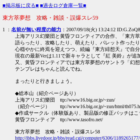
■掲示板に戻る■
■過去ログ倉庫一覧■
東方萃夢想 攻略・雑談・誤爆スレ59
1
：
名前が無い程度の能力
：2007/09/18(火) 13:24:12 ID:G.ZoQ
上海アリス幻樂団と黄昏フロンティアの合作、「東方萃
語らったり、攻略したり、萌えたり、パレット作ったり
心穏やかに終焉を迎えつつ、続編『東方緋想天』で自分
現在の最新Verは1.11で新キャラとして『紅 美鈴』が
又、黄昏フロンティアでは東方萃夢想のサントラ「幻想
テンプレはちゃんと読んでね。
まったりと行きましょう。
◆総本山（紹介ページあり）
上海アリス幻樂団 ttp://www16.big.or.jp/~zun/
（紹介ページ） ttp://www16.big.or.jp/~zun/html/th075.h
◆作成サークル（体験版あり、製品版の修正パッチはこ
黄昏フロンティア ttp://www.tasofro.net/
東方萃夢想 攻略・雑談・誤爆スレ58
http://jbbs.livedoor.jp/bbs/read.cgi/computer/6306/1189265177/