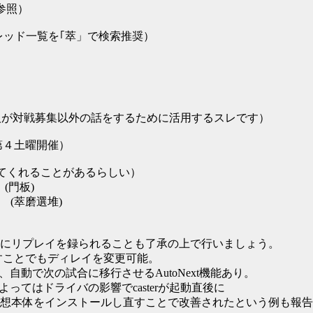
参照）
スレッド一覧を｢萃」で検索推奨）
レ住人が対戦募集以外の話をするために活用するスレです）
第４土曜開催）
てくれることがあるらしい）
74/ (門板)
74669/ (萃磨選堆)
にリプレイを録られることも了承の上で行いましょう。
押すことでもディレイを変更可能。
自動で次の試合に移行させるAutoNext機能あり。
ってはドライバの影響でcasterが起動直後に
想本体をインストールし直すことで改善されたという例も報告