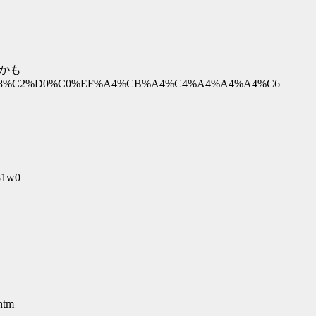
いかも
C3%A5%C8%C2%D0%C0%EF%A4%CB%A4%C4%A4%A4%A4%C6
81w0
htm