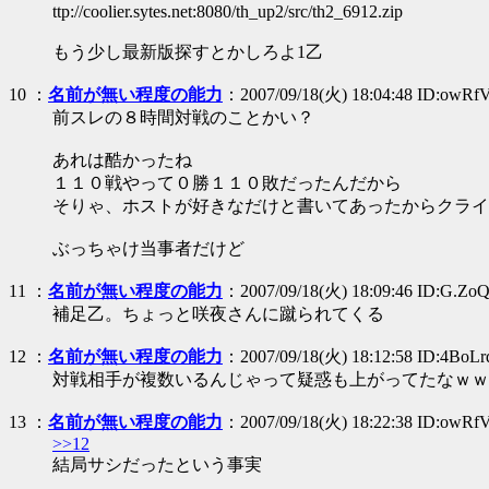
ttp://coolier.sytes.net:8080/th_up2/src/th2_6912.zip
もう少し最新版探すとかしろよ1乙
10
：
名前が無い程度の能力
：2007/09/18(火) 18:04:48 ID:owRf
前スレの８時間対戦のことかい？
あれは酷かったね
１１０戦やって０勝１１０敗だったんだから
そりゃ、ホストが好きなだけと書いてあったからクライ
ぶっちゃけ当事者だけど
11
：
名前が無い程度の能力
：2007/09/18(火) 18:09:46 ID:G.Zo
補足乙。ちょっと咲夜さんに蹴られてくる
12
：
名前が無い程度の能力
：2007/09/18(火) 18:12:58 ID:4BoL
対戦相手が複数いるんじゃって疑惑も上がってたなｗｗ
13
：
名前が無い程度の能力
：2007/09/18(火) 18:22:38 ID:owRf
>>12
結局サシだったという事実