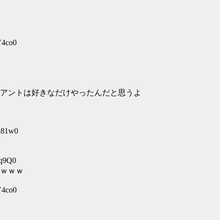
V4co0
アントは好きなだけやったんだと思うよ
Q81w0
rq9Q0
ｗｗｗ
V4co0