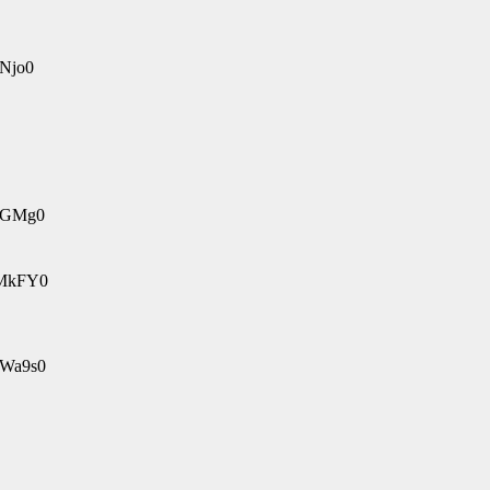
QNjo0
TcGMg0
EMkFY0
5Wa9s0