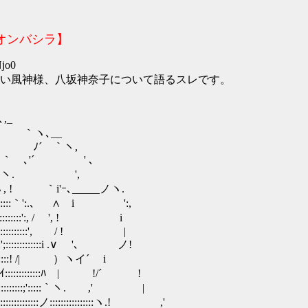
オンバシラ】
Njo0
い風神様、八坂神奈子について語るスレです。
_
｀ヽ､__
ヽ､ ﾉ´ ｀ヽ,
.､∨ ｀ゝ､'´ ' ､
,､, / | ヽ. ',
::::::ヽ, ! ｀i'ｰ､_____ノヽ.
:::ヽ!::::::::::｀':.､ ∧ i ':,
:::ヽ;:::::::::::::':, / ', ! i
::::::::Y:::::::::::::', / ! |
:::::::::';:::::::::::::i .∨ '､ ノ!
::::::::::::! /| ）ヽイ´ i
:;:ｲ:::::::::::::ﾊ | !/´ !
::::::::::;':::::｀ヽ. ,' |
::ノ::::::::::::::::ヽ.! ,'