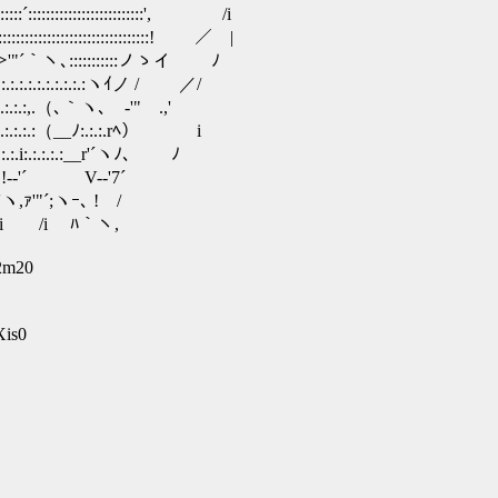
::::::::::::::::::::::', /i
:::::::::::::::::::::::::::::! ／ |
::!:::＞'"´｀ヽ､:::::::::::ノゝイ ﾉ
.:.:.:.:.:.:.:.:.:ヽｲノ / ／/
.:.:.:.:,.（､｀ヽ､ ‐'" .,'
:.:.:.:（__ﾉ:.:.:.rﾍ） i
:.:.i:.:.:.:.:__r'´ヽﾉ､ ﾉ
.:.:.!-‐'´ V-‐'7´
,ｧ'"´;ヽｰ､ ! /
:.ヽ, /i /i ﾊ｀ヽ,
2m20
Xis0