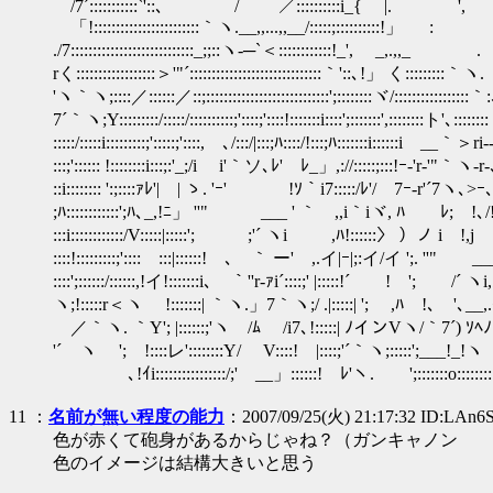
/7´:::::::::::`'::､ / ／::::::::::i_{ |. ',
「!::::::::::::::::::::::::｀ヽ.__,,...,,__/:::::;:::
./7::::::::::::::::::::::::::::_;;::ヽ-─`＜::::::::::::!_', _,.,,_ .
rく::::::::::::::::::＞'"´::::::::::::::::::::::::::::::｀'::､!」 く:::::::::｀ヽ.
'ヽ｀ヽ;::::／::::::／::;::::::::::::::::::::::::::::';::::::::ヾ/:::::::::::::::::｀
7´｀ヽ;Y:::::::::/:::::/::::::::::;'::::;'::::!:::::::i::::';:::::::',::::::::ト'､:::::
:::::/:::::i:::::::::;':::::;'::::,ゝ､/:::/|:::;ﾊ::::/!:::;ﾊ:::::::i::::::i __｀＞ri-
:::;':::::: !::::::::i:::;:'_;/i i'｀ソ､ﾚ' ﾚ_」,://:::::;:::!ｰ-'r‐'"｀ヽ-r
::i:::::::: ':;::::ｧﾚ'| | ゝ. 'ｰ' !ｿ｀i7:::::/ﾚ'/￣7ｰ-r'´7ヽ､>ｰ､
;ﾊ::::::::::::';ﾊ､_,!ﾆ」 ''" ___ ' ｀ ,,i｀iヾ, ﾊ ﾚ;ゝ
:::i::::::::::::/V:::::|:::::'; ;'´ ヽi ,ﾊ!::::::〉 ）ノ i !,
::::!:::::::::;'::::ゝ:::|::::::! ､ ｀ ー' ,.イ|ｰ|;:イ/イ ';. ''"
::::';::::::/::::::,!イ!:::::::i､ ｀''r-ｧi´::::;' |:::::!´ ! '; /´ ヽ
ヽ;!:::::r＜ヽ !:::::::| ｀ヽ.」7｀ヽ;/ .|:::::| '; ,ﾊ !､ '､__
／｀ヽ. ｀Y'; |::::::;'ヽ /ﾑ /i7､!:::::| ﾉインVヽ/｀7´) ｿﾍﾉ
'´ ヽ '; !::::レ'::::::::Y/ V::::! |::::;'´｀ヽ;:::::';___!_
､!ｲi::::::::::::::::/;' __」::::::! ﾚ'ヽ. ';:::::::o:::::
11
：
名前が無い程度の能力
：2007/09/25(火) 21:17:32 ID:LAn6
色が赤くて砲身があるからじゃね？（ガンキャノン
色のイメージは結構大きいと思う