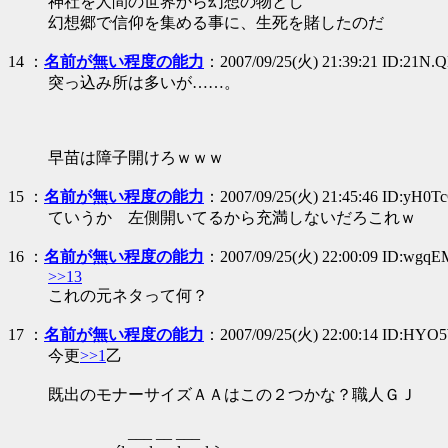
神社を人間の世界から幻想の物とし
幻想郷で信仰を集める事に、生死を賭したのだ
14
：
名前が無い程度の能力
：2007/09/25(火) 21:39:21 ID:21N.
突っ込み所は多いが……。
早苗は障子開けろｗｗｗ
15
：
名前が無い程度の能力
：2007/09/25(火) 21:45:46 ID:yH0
ていうか 左側開いてるから充満しないだろこれｗ
16
：
名前が無い程度の能力
：2007/09/25(火) 22:00:09 ID:wgq
>>13
これの元ネタって何？
17
：
名前が無い程度の能力
：2007/09/25(火) 22:00:14 ID:HYO
今更
>>1
乙
既出のモナーサイズＡＡはこの２つかな？職人ＧＪ
___ __ ___