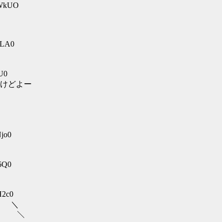
lWkUO
1LA0
7U0
けどよー
Njo0
l6Q0
H2c0
 ＼
, ＼