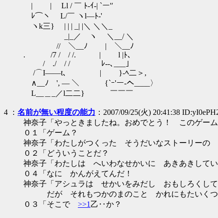
| | Ll / ￣ ﾄ-ｲ-| `ー'′
ﾚ⌒ヽ L/￣ ヽl―ﾄ-'
ヽk三} | | | _| |＼ ＼＼_
_|_／ ヽ ＼__/ ＼
// ＼__ﾉ | ＼__ﾉ
. /7 / / /. | l |ﾄ､
/ ./ / / ﾚ--､___」
/⌒I――t､ | }‐ﾍ二＞,
∧__ﾉ ', ― ＼ {`ｰ'ー‐へ____〉
L__＿_／l二二} ￣￣￣
4
：
名前が無い程度の能力
：2007/09/25(火) 20:41:38 ID:yI0ePH
神奈子「やっときましたね。おめでとう！ このゲーム
０１「ゲーム？
神奈子「わたしがつくった そうだいなストーリーの 
０２「どういうことだ？
神奈子「わたしは へいわなせかいに あきあきしてい
０４「なに かんがえてんだ！
神奈子「アシュラは せかいをみだし おもしろくして
だが それもつかのまのこと かれにもたいくつ
０３「そこで
>>1
乙‥か？