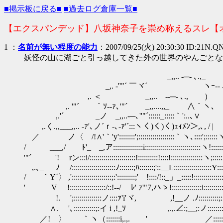
■掲示板に戻る■
■過去ログ倉庫一覧■
【エクスパンデッド】八坂神奈子を崇め称えるスレ【
1
：
名前が無い程度の能力
：2007/09/25(火) 20:30:30 ID:21N.Q
妖怪の山に湖ごと引っ越してきた外の世界のやんごとな
_,,.. -─- ､.,_
_,. ‐''"´ ￣ヾ´ ヽｰ‐- ､,
,. ＜ _,,..ゝ-‐─- ､., ） 
,. '"´ ｀ｿ-‐ｧ､'"´ _,,....,,_ ∧｀
,.'´ _ノ _,,..-─､''"´::::::_:::::｀':.
,.く.,,___,,.. -ｧ'､ノ´ｒ‐､-ｧ'´:::ヽく)く)く)ｪｨﾒﾝ＞
／ ノ〈 /!∧'｀'y'::::::::';::::::::::::::::::｀ヽ､::::';
/ ___,/ ﾄ'_ _,ア:::::::::::::::i:::::::::::::::::::::::::
'"´ '! rン:::i/:::::::::::::::::::::::!::::::::::!::::!:::::::::::::
,.､_ ﾉ /::::::::::::::::::::::ﾉ:::::::;ﾊ:::::::;'::__L:::::::::::
/ ｀Y´〉 ,'::::::::::::::::::::;:':::::::::;' !::::/!::_」_:::::!::::::
' V !::::::::::::::::::/::!‐-/ ﾚ' ｧ'"7,ハゝ!:::::::::::::::i:
!. ';::::::::::::::ノ::::ｧ'i'ヾ, ,!__ノ .ﾉ:::::::::
∧. '､:::::::::::;:イ i ,!_ｿ ,.,.∠:;__;:ノ::::::
／! 〉 ｀ヽ（:::::::i,.,. ' ／:::::::::::::::::