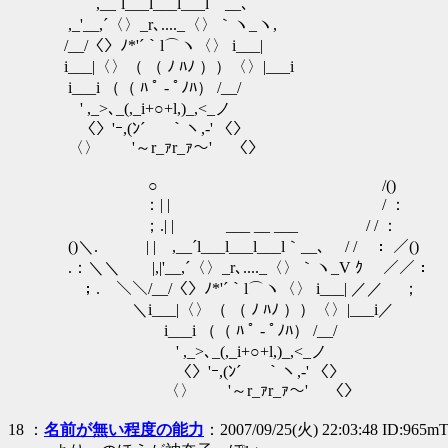
,__´l___l___l___l｀__､
,_'__,´〈〉_r､...._〈〉｀ヽ_ヽ,
/__/〈〉ﾉ*'´｀l⌒ヽ〈〉 i___|
i___|〈〉（ （ ﾉ ﾊﾉ ））〈〉|___i
i___i （（ ﾊ ﾟ - ﾟﾉﾊ） /__/
' ,_>､_(,_i+○+l,)_,<_ノ
〈〉'ｰ,(ﾝ´ ￣ ｀ヽ,‐' 〈〉
〈〉 '～r_ｧr_ｧ～' 〈〉
○ /()
：| | / ：
；.| | ___ __ ___ / / ：
()＼. | | ,__´l___l___l___l｀__､ / / ： ／()
.：＼＼ |,|'__,´〈〉_r､...._〈〉｀ヽ_V ｸ ／／：
；. ＼＼/__/〈〉ﾉ*'´｀l⌒ヽ〈〉 i___| ／／ ；
＼i___|〈〉（ （ ﾉ ﾊﾉ ））〈〉|___i／
i___i （（ ﾊ ﾟ - ﾟﾉﾊ） /__/
' ,_>､_(,_i+○+l,)_,<_ノ
〈〉'ｰ,(ﾝ´ ￣ ｀ヽ,‐' 〈〉
〈〉 '～r_ｧr_ｧ～' 〈〉
18
：
名前が無い程度の能力
：2007/09/25(火) 22:03:48 ID:965m