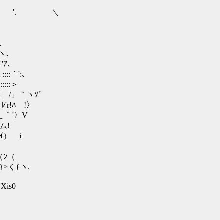
:::::::!」 : '. ＼
:､
:::ヽ､
‐''ｱ､
-､::::｀':､
:::::＞
!､/! /」｀ヽｿ´
j ﾚ'r!ﾊ !〉
 ___ ｀'〉V
i,ム!
,.ｲ） i
!ヽ（ﾝ（
:::}>く{ヽ.
SXis0