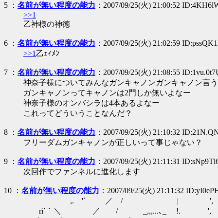
5
：
名前が無い程度の能力
：2007/09/25(火) 21:00:52 ID:4KH6
>>1
乙神様の神徳
6
：
名前が無い程度の能力
：2007/09/25(火) 21:02:59 ID:pssQK
>>1
乙ｪｨﾒﾝ
7
：
名前が無い程度の能力
：2007/09/25(火) 21:08:55 ID:1vu.0t
神奈子様についてみんなガンキャノンガンキャノン言う
ガンキャノンってキャノンは2門しか無いよなー
神奈子様のオンバシラは4本あるよなー
これってどういうことなんだ？
8
：
名前が無い程度の能力
：2007/09/25(火) 21:10:32 ID:21N.Q
フリーダムガンキャノンが正しいって事じゃない？
9
：
名前が無い程度の能力
：2007/09/25(火) 21:11:31 ID:sNp9T
次回作でファンネルに進化します
10
：
名前が無い程度の能力
：2007/09/25(火) 21:11:32 ID:yI0eP
,. '´ ／ / | ',
ri´｀＼ ／ / _,,,...､_ !. '