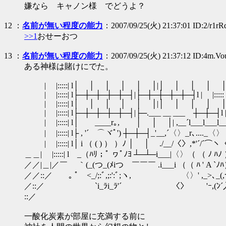
嫌なら キャノン様 でどうよ？
12
：
名前が無い程度の能力
：2007/09/25(火) 21:37:01 ID:2/r1rR
>>1
おせーおつ
13
：
名前が無い程度の能力
：2007/09/25(火) 21:37:12 ID:4m.Vou
ある神様は賭けにでた。
| |:::::| l│ │ │ │ │ │|│ │ │ │ │ │l 
| |:::::| l├─┼─┼─┼─┼─┤|├─┼─┼─┼─┼─┤l | |:::::
| |:::::| l│ │ │ │ │ │|│ │ │ │ │ │l 
| |:::::| l├─┼─┼─┼─┼─┤|├─.___ __ ___ ┼─┼─┤l | 
| |:::::| l│ ____r｡, │ │ │| ,__´l___l___l___l｀
| |:::::| l├ , '´ ⌒ヾﾟ') ┼─┼─┤_'__,´〈〉_r､...._〈〉｀
| |:::::| l│ i （ ( ) ） ）ﾉ │ │ ./__/〈〉,*'´/´⌒ヽ〈〉 i_
＿＿| |:::::| l _（ﾊﾘ；ﾟ ヮﾟﾉﾖ ┴─┴─i___|〈〉（ （ ﾉ ﾊﾉ ））
／／|＿|／￣ ｀(_(つ_(ﾒiつ ￣￣￣ .i___i （（ ﾊ ' A `ﾉﾊ） /
／／::／ ｡ ﾟ <_/;:ﾞ,;:':ﾞ;ヽ, 〈〉' ,_>､_(,つ○ヽヽ_,
／::／ `i_ﾗi_ﾗ'´ 〈〉 'ｰ,(ﾝ´入⌒)
::／
一酸化炭素が部屋に充満する前に