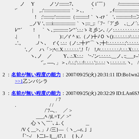
ノ Y ノソ::::::::7､ くi´￣） /:::::::::::::::::::::´::::
'´ | ,.:':::::::::::::::::::::｀＞､, ｀ ,.ｲ::::::::::::::::::::::::
! ;':::::::;:'::::::::::::（::::::::::!｀ヽ-rｧ ´ '､::::::::::
_ノV '､:::::i::::::::::::::::::｀ヽ;:::_;:「7ｰ「7´彡ゝ､;_ノ´:.:
ﾚ'"´ ! ｀ヽ､;:::::::::::ン"´:.:.:ゝミ彡ン､ /／:.:.:.:.:.:.:.:.:.:
.| ! )::／r'＾x:.（ノ)╋ﾉＯヽ():.:.:.:.:.:.:/:.:.:.:.
..'., .ﾉヽ､ r'く:.:.:（ノ:.:╋ｧ''⌒ヽ;╋!:.:.:.:.:.:.:.;':.:.:.:.:.
'､／ ハ「>;ﾍ::.X.:.:.:.:.:.:.',!「/ !,ﾊ:.:.:.:.:.:.:.:./:.:.:.X:
ヽ､ノ ／ Y､.:.X:.:.:ゝ'ｰ‐'ン:.:.:.:.:.__ノ､:;___r-‐'ヽ
ゝ'´,. -‐--､」＞､/:.:.;':.:.:!:.:.:.:.';:.:.:.:ヽ:.:.:.:.:.:
2
：
名前が無い程度の能力
：2007/09/25(火) 20:31:11 ID:Bo1wn
>>1
乙ンバシラ
3
：
名前が無い程度の能力
：2007/09/25(火) 20:32:29 ID:LAn6S
/ 7
. / /
/`7--､. ／ >
___,ﾍ /)L=T／ >'′
心ヽ＼￣`､⊥.く ＿
/Vく__>､」ﾉ /三}―〈ヽ_.-‐r､」」
「`ｰ-/ ﾄ二l-- l|__/i7､l { ﾄ､ﾉ