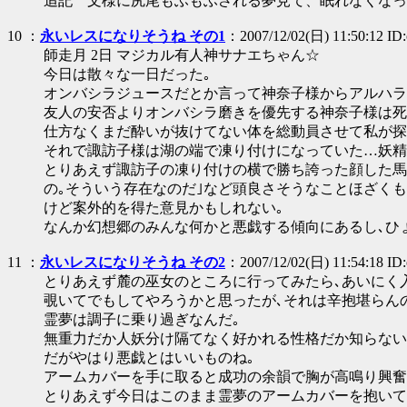
追記 文様に尻尾もふもふされる夢見て、眠れなくなっ
10
：
永いレスになりそうね その1
：2007/12/02(日) 11:50:12 I
師走月 2日 マジカル有人神サナエちゃん☆
今日は散々な一日だった｡
オンバシラジュースだとか言って神奈子様からアルハラ
友人の安否よりオンバシラ磨きを優先する神奈子様は死
仕方なくまだ酔いが抜けてない体を総動員させて私が探
それで諏訪子様は湖の端で凍り付けになっていた…妖精
とりあえず諏訪子の凍り付けの横で勝ち誇った顔した馬
の｡そういう存在なのだ｣など頭良さそうなことほざく
けど案外的を得た意見かもしれない｡
なんか幻想郷のみんな何かと悪戯する傾向にあるし､ひ
11
：
永いレスになりそうね その2
：2007/12/02(日) 11:54:18 I
とりあえず麓の巫女のところに行ってみたら､あいにく
覗いてでもしてやろうかと思ったが､それは辛抱堪らん
霊夢は調子に乗り過ぎなんだ｡
無重力だか人妖分け隔てなく好かれる性格だか知らない
だがやはり悪戯とはいいものね｡
アームカバーを手に取ると成功の余韻で胸が高鳴り興奮
とりあえず今日はこのまま霊夢のアームカバーを抱いて