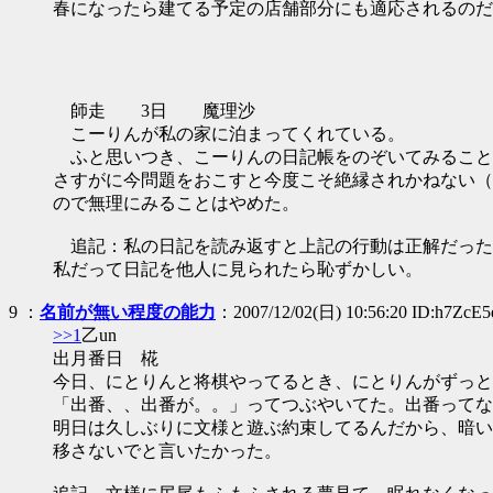
春になったら建てる予定の店舗部分にも適応されるのだ
師走 3日 魔理沙
こーりんが私の家に泊まってくれている。
ふと思いつき、こーりんの日記帳をのぞいてみること
さすがに今問題をおこすと今度こそ絶縁されかねない（
ので無理にみることはやめた。
追記：私の日記を読み返すと上記の行動は正解だった
私だって日記を他人に見られたら恥ずかしい。
9
：
名前が無い程度の能力
：2007/12/02(日) 10:56:20 ID:h7ZcE
>>1
乙un
出月番日 椛
今日、にとりんと将棋やってるとき、にとりんがずっと
「出番、、出番が。。」ってつぶやいてた。出番ってな
明日は久しぶりに文様と遊ぶ約束してるんだから、暗い
移さないでと言いたかった。