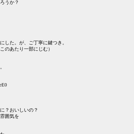
ろうか？
にした。が、ご丁寧に鍵つき。
このあたり一部にじむ）
。
5eE0
に？おいしいの？
雰囲気を