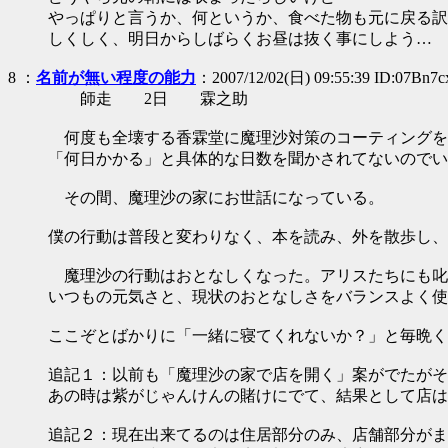
やっぱりと言うか、何というか、食べた物も元に戻る訳
しくしく、明日からしばらくお昼は抜く事にしよう…
8
：
名前が無い程度の能力
：2007/12/02(日) 09:55:39 ID:07Bn7
師走 2日 霖之助
何度も全壊する香霖堂に魔理沙対策のコーティングを
「何日かかる」と具体的な日数を聞かされてないのでい
その間、魔理沙の家にお世話になっている。
僕の行動は普段と変わりなく、本を読み、外を散歩し、
魔理沙の行動はおとなしくなった。アリスたちにも叱
いつもの元気さと、現状のおとなしさをバランスよく使
ここぞとばかりに「一緒に寝てくれないか？」と毎晩く
追記１：以前も「魔理沙の家で店を開く」案がでたがそ
あの時は紫がじゃんけんの賭けにでて、結果として店は
追記２：現在出来てるのは住居部分のみ、店舗部分がま