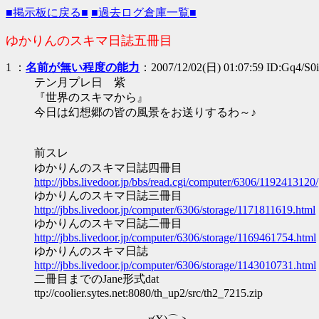
■掲示板に戻る■
■過去ログ倉庫一覧■
ゆかりんのスキマ日誌五冊目
1
：
名前が無い程度の能力
：2007/12/02(日) 01:07:59 ID:Gq4/S0
テン月プレ日 紫
『世界のスキマから』
今日は幻想郷の皆の風景をお送りするわ～♪
前スレ
ゆかりんのスキマ日誌四冊目
http://jbbs.livedoor.jp/bbs/read.cgi/computer/6306/1192413120/
ゆかりんのスキマ日誌三冊目
http://jbbs.livedoor.jp/computer/6306/storage/1171811619.html
ゆかりんのスキマ日誌二冊目
http://jbbs.livedoor.jp/computer/6306/storage/1169461754.html
ゆかりんのスキマ日誌
http://jbbs.livedoor.jp/computer/6306/storage/1143010731.html
二冊目までのJane形式dat
ttp://coolier.sytes.net:8080/th_up2/src/th2_7215.zip