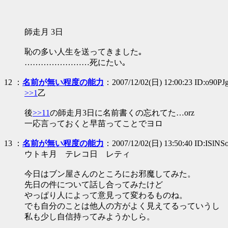
師走月 3日
恥の多い人生を送ってきました｡
……………………死にたい｡
12
：
名前が無い程度の能力
：2007/12/02(日) 12:00:23 ID:o90P
>>1
乙
後
>>11
の師走月3日に名前書くの忘れてた…orz
一応言っておくと早苗ってことでヨロ
13
：
名前が無い程度の能力
：2007/12/02(日) 13:50:40 ID:ISlN
ウトキ月 テレコ日 レティ
今日はブン屋さんのところにお邪魔してみた。
先日の件について話し合ってみたけど
やっぱり人によって意見って変わるものね。
でも自分のことは他人の方がよく見えてるっていうし
私も少し自信持ってみようかしら。