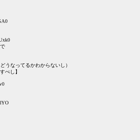
uGA0
HUxk0
で
はどうなってるかわからないし）
すべし】
w0
alYO