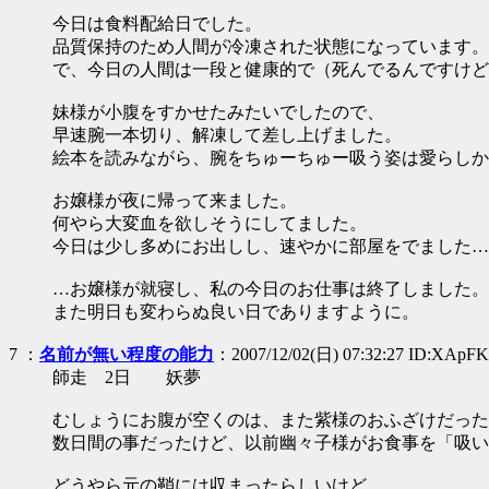
今日は食料配給日でした。
品質保持のため人間が冷凍された状態になっています。
で、今日の人間は一段と健康的で（死んでるんですけど
妹様が小腹をすかせたみたいでしたので、
早速腕一本切り、解凍して差し上げました。
絵本を読みながら、腕をちゅーちゅー吸う姿は愛らしか
お嬢様が夜に帰って来ました。
何やら大変血を欲しそうにしてました。
今日は少し多めにお出しし、速やかに部屋をでました…
…お嬢様が就寝し、私の今日のお仕事は終了しました。
また明日も変わらぬ良い日でありますように。
7
：
名前が無い程度の能力
：2007/12/02(日) 07:32:27 ID:XApFK
師走 2日 妖夢
むしょうにお腹が空くのは、また紫様のおふざけだった
数日間の事だったけど、以前幽々子様がお食事を「吸い
どうやら元の鞘には収まったらしいけど