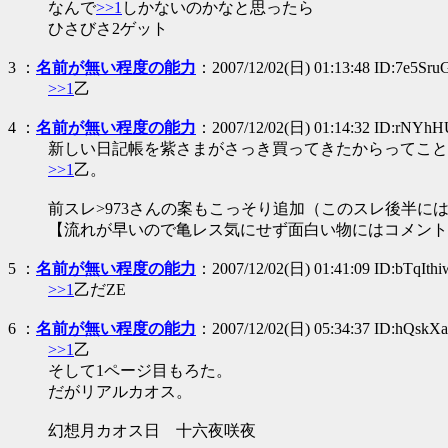
なんで
>>1
しかないのかなと思ったら
ひさびさ2ゲット
3
：
名前が無い程度の能力
：2007/12/02(日) 01:13:48 ID:7e5Sr
>>1
乙
4
：
名前が無い程度の能力
：2007/12/02(日) 01:14:32 ID:rNYh
新しい日記帳を紫さまがさっき買ってきたからってこと
>>1
乙。
前スレ>973さんの案もこっそり追加（このスレ後半に
【流れが早いので亀レス気にせず面白い物にはコメント
5
：
名前が無い程度の能力
：2007/12/02(日) 01:41:09 ID:bTqIthi
>>1
乙だZE
6
：
名前が無い程度の能力
：2007/12/02(日) 05:34:37 ID:hQskX
>>1
乙
そして1ページ目もろた。
だがリアルカオス。
幻想月カオス日 十六夜咲夜