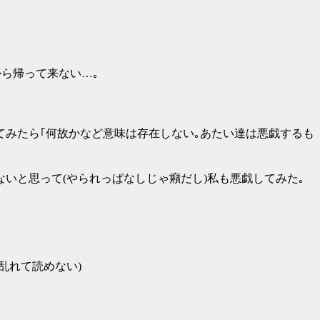
ら帰って来ない…｡
てみたら｢何故かなど意味は存在しない｡あたい達は悪戯するも
いと思って(やられっぱなしじゃ癪だし)私も悪戯してみた｡
乱れて読めない)