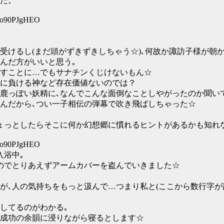
た。
D:o90PJgHEO
受けるし(まだ頭がずきずきしちゃう☆)､何故か諏訪子様が朝か
んだ方がいいと思う｡
すことに…でもサナチンくじけないもん☆
に負ける神など存在価値ないのでは？
鹿っぽい妖精に､なんでこんな面倒なことしやがったのか聞い
もんだから､つい一子相伝の弾幕で吹き飛ばしちゃった☆
ょっとしたらそこに何か幻想郷に慣れるヒントがあるかも知れな
D:o90PJgHEO
入浴中｡
のでとりあえずアームカバーを盗んでいきました☆
が､人の気持ちをもっと汲んで…つまり私と(ここから数行字が
してるのがわかる｡
成功の余韻に浸りながら寝るとします☆