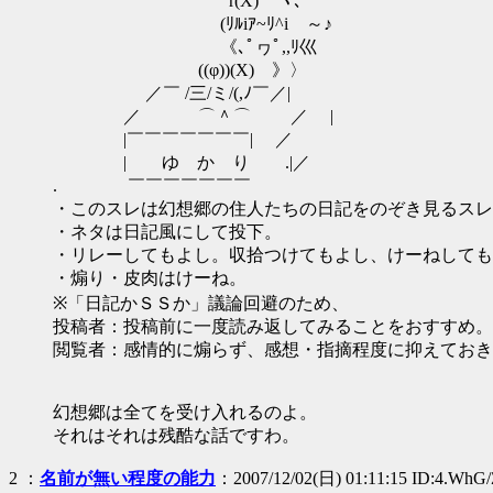
r(X)⌒ヽ､
(ﾘﾙiｱ~ﾘ^i ～♪
《､ﾟヮﾟ,,ﾘ巛
((φ))(X) 》〉
／￣ /三/ミ/(,ﾉ￣／|
／ ⌒＾⌒ ／ |
|￣￣￣￣￣￣￣| ／
| ゆ か り .|／
. ￣￣￣￣￣￣￣
・このスレは幻想郷の住人たちの日記をのぞき見るスレ
・ネタは日記風にして投下。
・リレーしてもよし。収拾つけてもよし、けーねしても
・煽り・皮肉はけーね。
※「日記かＳＳか」議論回避のため、
投稿者：投稿前に一度読み返してみることをおすすめ。
閲覧者：感情的に煽らず、感想・指摘程度に抑えておき
幻想郷は全てを受け入れるのよ。
それはそれは残酷な話ですわ。
2
：
名前が無い程度の能力
：2007/12/02(日) 01:11:15 ID:4.WhG