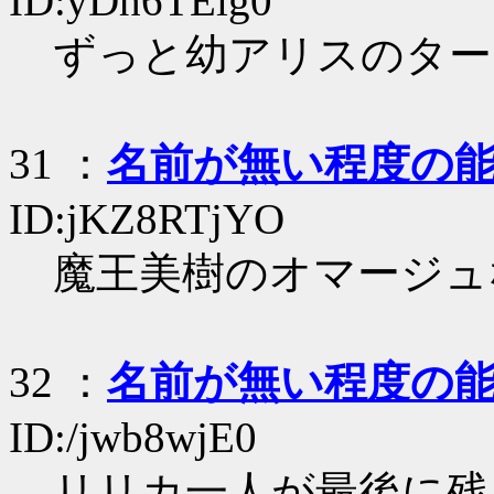
ID:yDh6TEig0
ずっと幼アリスのター
31
：
名前が無い程度の
ID:jKZ8RTjYO
魔王美樹のオマージュ
32
：
名前が無い程度の
ID:/jwb8wjE0
リリカ一人が最後に残