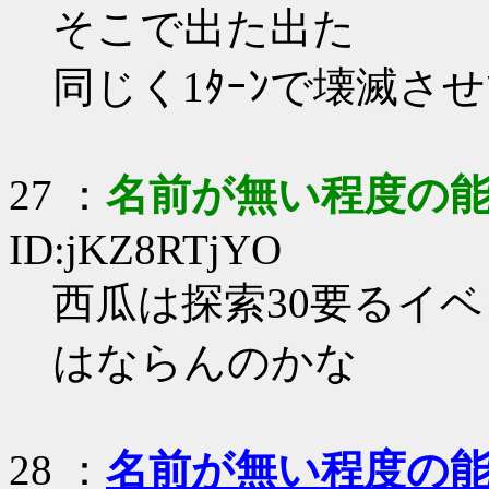
そこで出た出た
同じく1ﾀｰﾝで壊滅さ
27
：
名前が無い程度の
ID:jKZ8RTjYO
西瓜は探索30要るイ
はならんのかな
28
：
名前が無い程度の