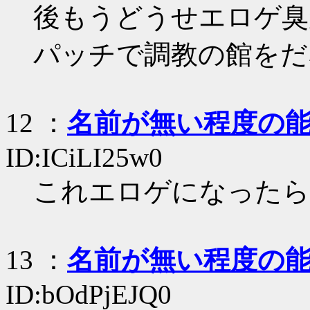
後もうどうせエロゲ臭
パッチで調教の館をだ
12
：
名前が無い程度の
ID:ICiLI25w0
これエロゲになったら
13
：
名前が無い程度の
ID:bOdPjEJQ0