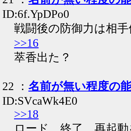
ID:6f.YpDPo0
戦闘後の防御力は相手
>>16
萃香出た？
22
：
名前が無い程度の
ID:SVcaWk4E0
>>18
ロード、終了、再起動