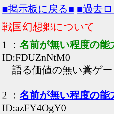
■掲示板に戻る■
■過去ロ
戦国幻想郷について
1
：
名前が無い程度の能
ID:FDUZnNtM0
語る価値の無い糞ゲー
2
：
名前が無い程度の能
ID:azFY4OgY0