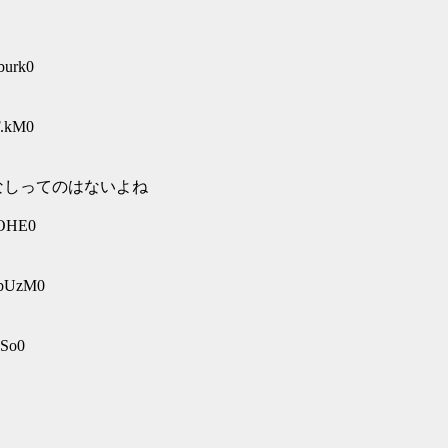
burk0
F.kM0
なしってのはないよね
8OHE0
HbUzM0
PSo0