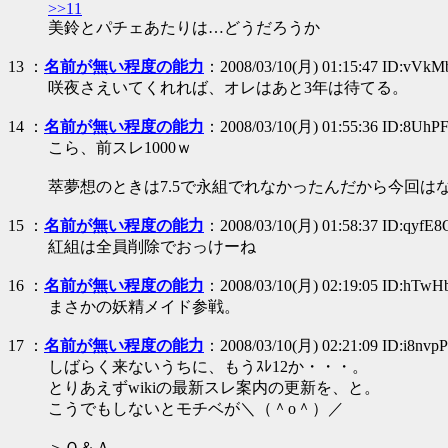
>>11
美鈴とパチェあたりは…どうだろうか
13
：
名前が無い程度の能力
：2008/03/10(月) 01:15:47 ID:vVkM
咲夜さえいてくれれば、オレはあと3年は待てる。
14
：
名前が無い程度の能力
：2008/03/10(月) 01:55:36 ID:8UhP
こら、前スレ1000ｗ
萃夢想のときは7.5で永組でれなかったんだから今回は
15
：
名前が無い程度の能力
：2008/03/10(月) 01:58:37 ID:qyfE
紅組は全員削除でおっけーね
16
：
名前が無い程度の能力
：2008/03/10(月) 02:19:05 ID:hTw
まさかの妖精メイド参戦。
17
：
名前が無い程度の能力
：2008/03/10(月) 02:21:09 ID:i8nvp
しばらく来ないうちに、もうｽﾚ12か・・・。
とりあえずwikiの最新スレ案内の更新を、と。
こうでもしないとモチベが＼（＾o＾）／
＞Ｑ＆Ａ