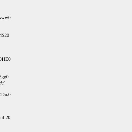
Bkww0
lMS20
8OHE0
Egg0
だ
ZDu.0
lmL20