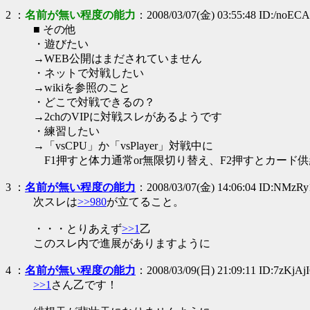
2
：
名前が無い程度の能力
：2008/03/07(金) 03:55:48 ID:/noEC
■ その他
・遊びたい
→WEB公開はまだされていません
・ネットで対戦したい
→wikiを参照のこと
・どこで対戦できるの？
→2chのVIPに対戦スレがあるようです
・練習したい
→「vsCPU」か「vsPlayer」対戦中に
F1押すと体力通常or無限切り替え、F2押すとカード
3
：
名前が無い程度の能力
：2008/03/07(金) 14:06:04 ID:NMzR
次スレは
>>980
が立てること。
・・・とりあえず
>>1
乙
このスレ内で進展がありますように
4
：
名前が無い程度の能力
：2008/03/09(日) 21:09:11 ID:7zKjAj
>>1
さん乙です！