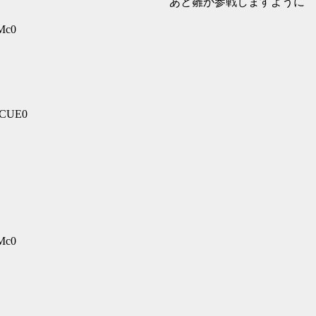
うに。 あと雛が参戦しますように
sMc0
DCUE0
sMc0