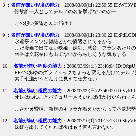
8
：
名前が無い程度の能力
：2008/03/09(日) 22:59:55 ID:WT3VE
何故誰一人としてチルノの名を挙げないのかー
この想い黄昏さんに届け！
9
：
名前が無い程度の能力
：2008/03/09(日) 23:30:22 ID:PdLC
永遠亭メンツは雑誌とかで優遇されてるから
まだ漫画で出てない映姫、妹紅、慧音、フランあたりの
幽香は文花帖にも出てないから厳しそうな気もする
10
：
名前が無い程度の能力
：2008/03/09(日) 23:40:04 ID:QfqsU
EFZのあゆのグラフィックちょっと変えるだけでチル
素手七瀬がうどんげに見えて仕方ない
11
：
名前が無い程度の能力
：2008/03/09(日) 23:40:09 ID:Vyb1.
オレはゆゆことパチュリーさえいればほかはいらねぇん
まさか黄昏様、新規のキャラが増えたからって萃夢想勢
12
：
名前が無い程度の能力
：2008/03/10(月) 01:13:13 ID:S0yV
妹紅を出してくれれば後はもう何も言わない。