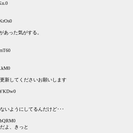
Ku.0
vKrOs0
期があった気がする。
nmT60
F.kM0
更新してくださいお願いします
FQYKDw0
ないようにしてるんだけど･･･
PGbQRM0
だよ、きっと