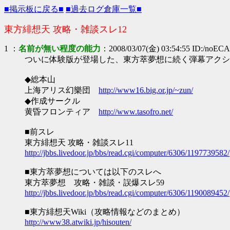
■掲示板に戻る■
■過去ログ倉庫一覧■
東方緋想天 攻略・雑談スレ12
1
：
名前が無い程度の能力
：2008/03/07(金) 03:54:55 ID:/noEC
ついに体験版が登場した、東方萃夢想に続く弾幕アクシ
◆総本山
上海アリス幻樂団
http://www16.big.or.jp/~zun/
◆作成サークル
黄昏フロンティア
http://www.tasofro.net/
■前スレ
東方緋想天 攻略・雑談スレ11
http://jbbs.livedoor.jp/bbs/read.cgi/computer/6306/1197739582/
■東方萃夢想については以下のスレへ
東方萃夢想 攻略・雑談・誤爆スレ59
http://jbbs.livedoor.jp/bbs/read.cgi/computer/6306/1190089452/
■東方緋想天Wiki（攻略情報などのまとめ）
http://www38.atwiki.jp/hisouten/