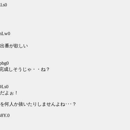
l.s0
DhLw0
出番が欲しい
pbg0
ノ完成しそうじゃ・・ね？
OLs0
だよぉ！
を何人か抜いたりしませんよね･･･？
B8Y.0