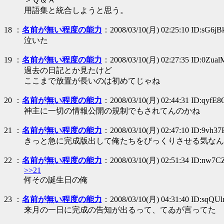
用語集と統合しようと思う。
18
：
名前が無い程度の能力
：2008/03/10(月) 02:25:10 ID:sG6j
泣いた
19
：
名前が無い程度の能力
：2008/03/10(月) 02:27:35 ID:0Zua
過去の日記とか見たけど
ここまで放置が長いのは初めてじゃね
20
：
名前が無い程度の能力
：2008/03/10(月) 02:44:31 ID:qyfE
神主に一切の情報公開の規制でもされてんのかね
21
：
名前が無い程度の能力
：2008/03/10(月) 02:47:10 ID:9vh37
きっと急に完成版出して俺たちをびっくりさせる気なん
22
：
名前が無い程度の能力
：2008/03/10(月) 02:51:34 ID:nw7C
>>21
何その誕生日の俺
23
：
名前が無い程度の能力
：2008/03/10(月) 04:31:40 ID:sqQU
来月の一日に完成の告知が出るって、てゐが言ってた