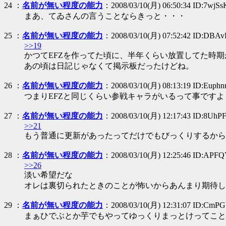
24
：
名前が無い程度の能力
：2008/03/10(月) 06:50:34 ID:7wjSs
まあ、てゐさんの言うことならきっと・・・
25
：
名前が無い程度の能力
：2008/03/10(月) 07:52:42 ID:DBA
>>19
かつてEFZを作ってた頃に、半年くらい放置してた時
あの頃は日記じゃなくて掲示板だったけどね。
26
：
名前が無い程度の能力
：2008/03/10(月) 08:13:19 ID:Euph
つまりEFZと同じくらい参戦キャラがいるって事ですよ
27
：
名前が無い程度の能力
：2008/03/10(月) 12:17:43 ID:8UhP
>>21
もう普通に更新があったってだけでもびっくりするから
28
：
名前が無い程度の能力
：2008/03/10(月) 12:25:46 ID:AP
>>26
淡い希望だな
オレは裏切られたときのことが怖いからあんまり期待し
29
：
名前が無い程度の能力
：2008/03/10(月) 12:31:07 ID:Cm
まぁひでぶとか芋でもやってゆっくりまっとけってこと