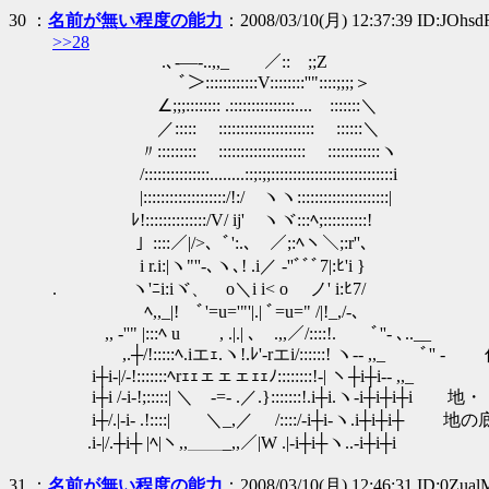
30
：
名前が無い程度の能力
：2008/03/10(月) 12:37:39 ID:JOhsd
>>28
.､-―-..,,_ ／::￣;;Z
ﾞ＞::::::::::::V::::::::''"::::
∠;;;:::::::: .:::::::::::::::.... :::::::＼
／::::: :::::::::::::::::::::: :
〃::::::::: :::::::::::::::::::: ::::
/:::::::::::::::........::;:;;:::::::::::
|:::::::::::::::::::/!:/ ヽヽ:::::::::::::::::::::|
ﾚ!::::::::::::::/V/ ij' ヽヾ:::ﾍ;:::
」::::／|/>、ﾞ':.､ ／;:ﾍヽ＼;:r'
i r.i:|ヽ"''‐､ヽ､! .i／ ‐''ﾞﾞﾞ7|:ﾋ'i }
. ヽ'ﾆi:iヾ、 o＼i i< o ノ' i:ﾋ
ﾍ,,_|! ﾞ'=u='"'|.| ﾞ=u=" /|!_
,, ‐''" |:::ﾍ u , .|.| ､ .,,／/::::!. ﾞ''‐ ､..__
,.┼/!:::::ﾍ.iエｪ.ヽ!.ﾚ'‐rエi/::::::! ヽ‐- ,,_ 
i┼i‐|/‐!:::::::ﾍrｪｪェェェｪｪﾉ::::::::!‐| ヽ┼i┼i‐- ,,_
i┼i /‐i‐!;:::::| ＼ ‐=‐ .／.}:::::::!.i┼i.ヽ‐i┼i┼i┼i 
i┼/.|‐i‐ .!::::| ＼_,／ /::::/‐i┼i‐ヽ.i┼
.i‐|/.┼i┼ |ﾍ|ヽ,,＿＿_,,／|W .|‐i┼i┼ヽ..‐i┼i┼i
31
：
名前が無い程度の能力
：2008/03/10(月) 12:46:31 ID:0Zua