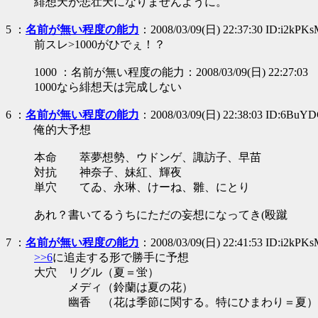
緋想天が悲壮天になりませんよ
5
：
名前が無い程度の能力
：2008/03/09(日) 22:37:30 ID:i2kPK
前スレ>1000がひでぇ！？
1000 ：名前が無い程度の能力：2008/03/09(日) 22:27:03
1000なら緋想天は完成しない
6
：
名前が無い程度の能力
：2008/03/09(日) 22:38:03 ID:6BuY
俺的大予想
本命 萃夢想勢、ウドンゲ、諏訪子、早苗
対抗 神奈子、妹紅、輝夜
単穴 てゐ、永琳、けーね、雛、にとり
あれ？書いてるうちにただの妄想になってき(殴蹴
7
：
名前が無い程度の能力
：2008/03/09(日) 22:41:53 ID:i2kPK
>>6
に追走する形で勝手に予想
大穴 リグル（夏＝蛍）
メディ（鈴蘭は夏の花）
幽香 （花は季節に関する。特にひまわり＝夏）