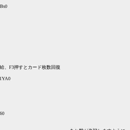
ABs0
供給、F3押すとカード枚数回復
y1YA0
I60